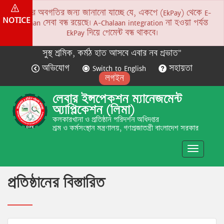
সকলের অবগতির জন্য জানানো যাচ্ছে যে, একপে (EkPay) থেকে E-
NOTICE
Chalaan সেবা বন্ধ রয়েছে। A-Chalaan integration না হওয়া পর্যন্ত
EkPay দিয়ে পেমেন্ট বন্ধ থাকবে।
সুস্থ শ্রমিক, কর্মঠ হাত আসবে এবার নব প্রভাত”
অভিযোগ
Switch to English
সহায়তা
লগইন
লেবার ইন্সপেকশন ম্যানেজমেন্ট
অ্যাপ্লিকেশন (লিমা)
কলকারখানা ও প্রতিষ্ঠান পরিদর্শন অধিদপ্তর
শ্রম ও কর্মসংস্থান মন্ত্রণালয়, গণপ্রজাতন্ত্রী বাংলাদেশ সরকার
Toggle
navigatio
প্রতিষ্ঠানের বিস্তারিত