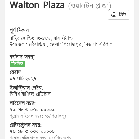
Walton Plaza
(ওয়ালটন প্লাজা)
প্রিন্ট
পূর্ণ ঠিকানা
বাড়ি: হোল্ডিং নং-১৯৭, বাস স্ট্যান্ড
উপজেলা: মঠবাড়িয়া, জেলা: পিরোজপুর, বিভাগ: বরিশাল
বর্তমান অবস্থা
নিবন্ধিত
মেয়াদ
০৭ মার্চ ২০২৭
ইন্ডাস্ট্রিয়াল সেক্টর:
বিবিধ বাণিজ্য প্রতিষ্ঠান
লাইসেন্স নম্বর:
৭৯-৫৮-৩-০৩০-০০০০৯
পুরোন লাইসেন্স নম্বর: ০১/পিরোজপুর
রেজিস্ট্রেশন নম্বর:
৭৯-৫৮-৩-০৩০-০০০০৯
পুরোন রেজিস্ট্রেশন নম্বর: ০১/পিরোজপুর