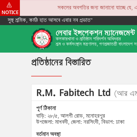
সকলের অবগতির জন্য জানানো যাচ্ছে যে, একপে
NOTICE
সুস্থ শ্রমিক, কর্মঠ হাত আসবে এবার নব প্রভাত”
লেবার ইন্সপেকশন ম্যানেজমেন্ট 
কলকারখানা ও প্রতিষ্ঠান পরিদর্শন অধিদপ্তর
শ্রম ও কর্মসংস্থান মন্ত্রণালয়, গণপ্রজাতন্ত্রী বাংলাদেশ
প্রতিষ্ঠানের বিস্তারিত
R.M. Fabitech Ltd
(আর এম
পূর্ণ ঠিকানা
বাড়ি: ২৮/৫, আলগী রোড, মনোহরপুর
উপজেলা: মাধবদী, জেলা: নরসিংদী, বিভাগ: ঢাকা
বর্তমান অবস্থা