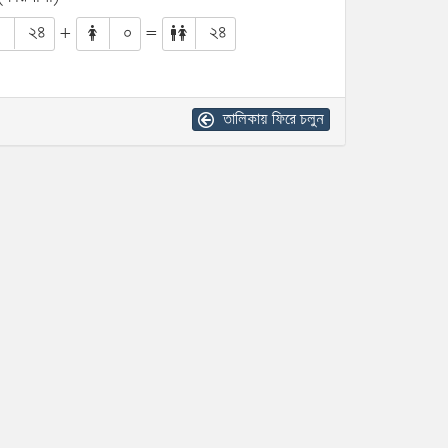
২৪
+
০
=
২৪
তালিকায় ফিরে চলুন