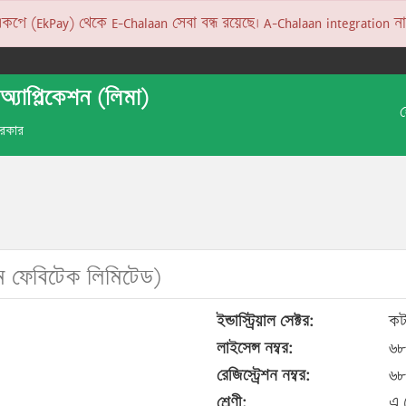
 (EkPay) থেকে E-Chalaan সেবা বন্ধ রয়েছে। A-Chalaan integration না হও
অ্যাপ্লিকেশন (লিমা)
 সরকার
 ফেবিটেক লিমিটেড)
ইন্ডাস্ট্রিয়াল সেক্টর:
কট
লাইসেন্স নম্বর:
৬৮
রেজিস্ট্রেশন নম্বর:
৬৮
শ্রেণী:
এ 