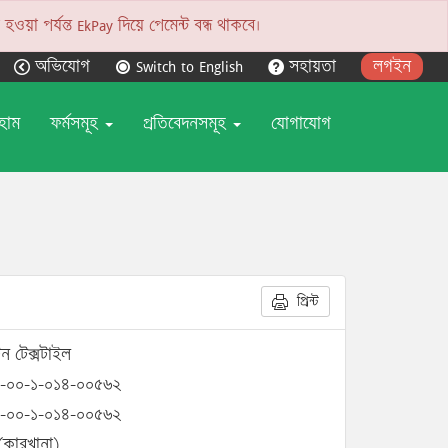
য়া পর্যন্ত EkPay দিয়ে পেমেন্ট বন্ধ থাকবে।
অভিযোগ
Switch to English
সহায়তা
লগইন
হোম
ফর্মসমূহ
প্রতিবেদনসমূহ
যোগাযোগ
প্রিন্ট
ন টেক্সটাইল
-০০-১-০১৪-০০৫৬২
-০০-১-০১৪-০০৫৬২
(কারখানা)