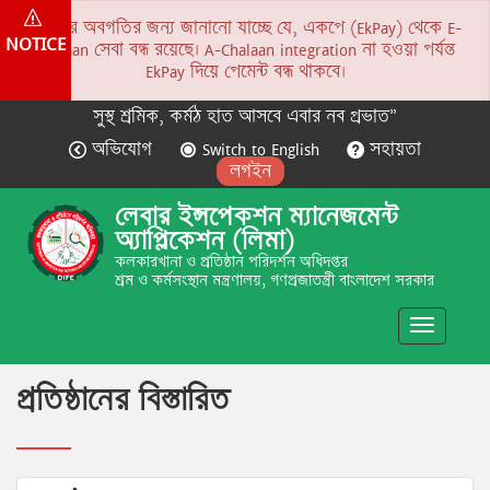
সকলের অবগতির জন্য জানানো যাচ্ছে যে, একপে (EkPay) থেকে E-
NOTICE
Chalaan সেবা বন্ধ রয়েছে। A-Chalaan integration না হওয়া পর্যন্ত
EkPay দিয়ে পেমেন্ট বন্ধ থাকবে।
সুস্থ শ্রমিক, কর্মঠ হাত আসবে এবার নব প্রভাত”
অভিযোগ
Switch to English
সহায়তা
লগইন
লেবার ইন্সপেকশন ম্যানেজমেন্ট
অ্যাপ্লিকেশন (লিমা)
কলকারখানা ও প্রতিষ্ঠান পরিদর্শন অধিদপ্তর
শ্রম ও কর্মসংস্থান মন্ত্রণালয়, গণপ্রজাতন্ত্রী বাংলাদেশ সরকার
Toggle
navigatio
প্রতিষ্ঠানের বিস্তারিত