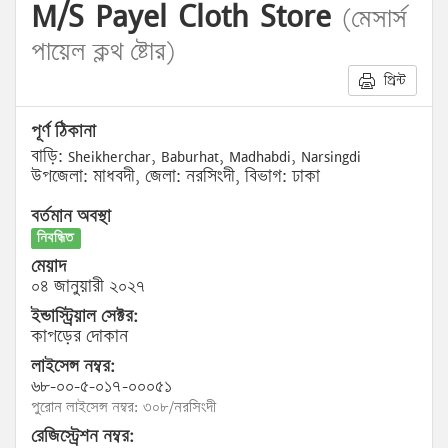
M/S Payel Cloth Store
(মেসার্স
পায়েল ক্লথ ষ্টোর)
প্রিন্ট
পূর্ণ ঠিকানা
বাড়ি: Sheikherchar, Baburhat, Madhabdi, Narsingdi
উপজেলা: মাধবদী, জেলা: নরসিংদী, বিভাগ: ঢাকা
বর্তমান অবস্থা
নিবন্ধিত
মেয়াদ
০৪ জানুয়ারী ২০২৭
ইন্ডাস্ট্রিয়াল সেক্টর:
কাপড়ের দোকান
লাইসেন্স নম্বর:
৬৮-০০-৫-০১৭-০০০৫১
পুরোন লাইসেন্স নম্বর: ৩০৮/নরসিংদী
রেজিস্ট্রেশন নম্বর: