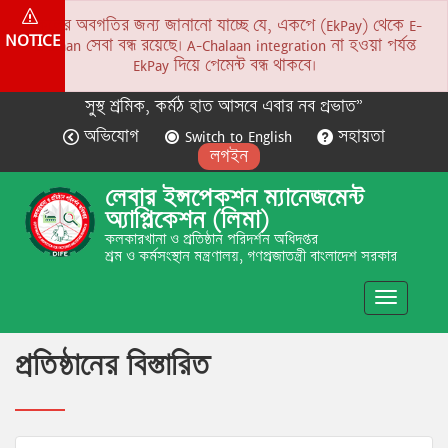
সকলের অবগতির জন্য জানানো যাচ্ছে যে, একপে (EkPay) থেকে E-
NOTICE
Chalaan সেবা বন্ধ রয়েছে। A-Chalaan integration না হওয়া পর্যন্ত
EkPay দিয়ে পেমেন্ট বন্ধ থাকবে।
সুস্থ শ্রমিক, কর্মঠ হাত আসবে এবার নব প্রভাত”
অভিযোগ
Switch to English
সহায়তা
লগইন
লেবার ইন্সপেকশন ম্যানেজমেন্ট
অ্যাপ্লিকেশন (লিমা)
কলকারখানা ও প্রতিষ্ঠান পরিদর্শন অধিদপ্তর
শ্রম ও কর্মসংস্থান মন্ত্রণালয়, গণপ্রজাতন্ত্রী বাংলাদেশ সরকার
Toggle
navigatio
প্রতিষ্ঠানের বিস্তারিত