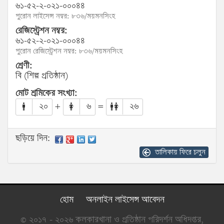
৬১-৫২-২-০২১-০০০৪৪
পুরোন লাইসেন্স নম্বর: ৮৩৬/ময়মনসিংহ
রেজিস্ট্রেশন নম্বর:
৬১-৫২-২-০২১-০০০৪৪
পুরোন রেজিস্ট্রেশন নম্বর: ৮৩৬/ময়মনসিংহ
শ্রেণী:
বি (শিল্প প্রতিষ্ঠান)
মোট শ্রমিকের সংখ্যা:
২০
+
৬
=
২৬
ছড়িয়ে দিন:
তালিকায় ফিরে চলুন
হোম
অনলাইন লাইসেন্স আবেদন
© ২০১৭ - ২০২৬ কলকারখানা ও প্রতিষ্ঠান পরিদর্শন অধিদপ্তর,