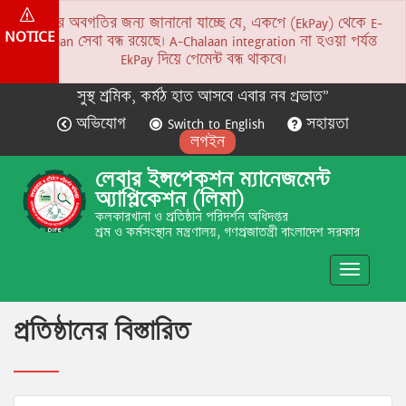
সকলের অবগতির জন্য জানানো যাচ্ছে যে, একপে (EkPay) থেকে E-
NOTICE
Chalaan সেবা বন্ধ রয়েছে। A-Chalaan integration না হওয়া পর্যন্ত
EkPay দিয়ে পেমেন্ট বন্ধ থাকবে।
সুস্থ শ্রমিক, কর্মঠ হাত আসবে এবার নব প্রভাত”
অভিযোগ
Switch to English
সহায়তা
লগইন
লেবার ইন্সপেকশন ম্যানেজমেন্ট
অ্যাপ্লিকেশন (লিমা)
কলকারখানা ও প্রতিষ্ঠান পরিদর্শন অধিদপ্তর
শ্রম ও কর্মসংস্থান মন্ত্রণালয়, গণপ্রজাতন্ত্রী বাংলাদেশ সরকার
Toggle
navigatio
প্রতিষ্ঠানের বিস্তারিত