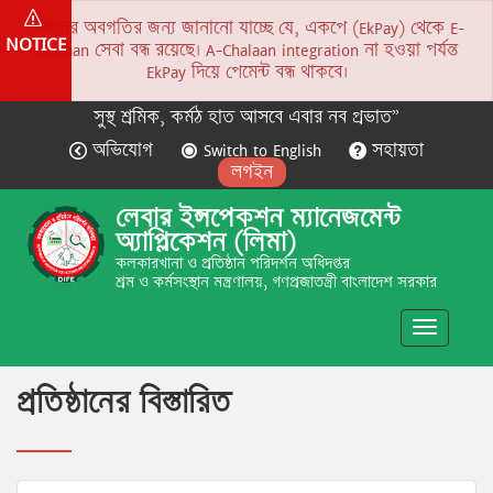
সকলের অবগতির জন্য জানানো যাচ্ছে যে, একপে (EkPay) থেকে E-
NOTICE
Chalaan সেবা বন্ধ রয়েছে। A-Chalaan integration না হওয়া পর্যন্ত
EkPay দিয়ে পেমেন্ট বন্ধ থাকবে।
সুস্থ শ্রমিক, কর্মঠ হাত আসবে এবার নব প্রভাত”
অভিযোগ
Switch to English
সহায়তা
লগইন
লেবার ইন্সপেকশন ম্যানেজমেন্ট
অ্যাপ্লিকেশন (লিমা)
কলকারখানা ও প্রতিষ্ঠান পরিদর্শন অধিদপ্তর
শ্রম ও কর্মসংস্থান মন্ত্রণালয়, গণপ্রজাতন্ত্রী বাংলাদেশ সরকার
Toggle
navigatio
প্রতিষ্ঠানের বিস্তারিত