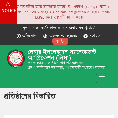
সকলের অবগতির জন্য জানানো যাচ্ছে যে, একপে (EkPay) থেকে E-
NOTICE
Chalaan সেবা বন্ধ রয়েছে। A-Chalaan integration না হওয়া পর্যন্ত
EkPay দিয়ে পেমেন্ট বন্ধ থাকবে।
সুস্থ শ্রমিক, কর্মঠ হাত আসবে এবার নব প্রভাত”
অভিযোগ
Switch to English
সহায়তা
লগইন
লেবার ইন্সপেকশন ম্যানেজমেন্ট
অ্যাপ্লিকেশন (লিমা)
কলকারখানা ও প্রতিষ্ঠান পরিদর্শন অধিদপ্তর
শ্রম ও কর্মসংস্থান মন্ত্রণালয়, গণপ্রজাতন্ত্রী বাংলাদেশ সরকার
Toggle
navigatio
প্রতিষ্ঠানের বিস্তারিত