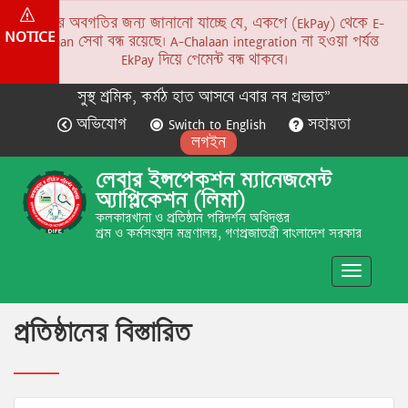
সকলের অবগতির জন্য জানানো যাচ্ছে যে, একপে (EkPay) থেকে E-
NOTICE
Chalaan সেবা বন্ধ রয়েছে। A-Chalaan integration না হওয়া পর্যন্ত
EkPay দিয়ে পেমেন্ট বন্ধ থাকবে।
সুস্থ শ্রমিক, কর্মঠ হাত আসবে এবার নব প্রভাত”
অভিযোগ
Switch to English
সহায়তা
লগইন
লেবার ইন্সপেকশন ম্যানেজমেন্ট
অ্যাপ্লিকেশন (লিমা)
কলকারখানা ও প্রতিষ্ঠান পরিদর্শন অধিদপ্তর
শ্রম ও কর্মসংস্থান মন্ত্রণালয়, গণপ্রজাতন্ত্রী বাংলাদেশ সরকার
Toggle
navigatio
প্রতিষ্ঠানের বিস্তারিত