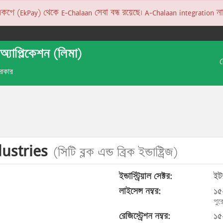
 (EkPay) থেকে E-Chalaan সেবা বন্ধ রয়েছে। A-Chalaan integration না হও
অ্যাপ্লিকেশন (লিমা)
 সরকার
dustries
(সিটি ব্লক এন্ড ব্রিক ইন্ডাষ্ট্রিজ)
ইন্ডাস্ট্রিয়াল সেক্টর:
ইটভ
লাইসেন্স নম্বর:
১৫
পুর
রেজিস্ট্রেশন নম্বর:
১৫