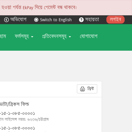
য়া পর্যন্ত EkPay দিয়ে পেমেন্ট বন্ধ থাকবে।
অভিযোগ
Switch to English
সহায়তা
লগইন
হোম
ফর্মসমূহ
প্রতিবেদনসমূহ
যোগাযোগ
প্রিন্ট
াটা/ব্রিকস ফিল্ড
-১৫-১-০৮৫-০০০০১
োন লাইসেন্স নম্বর: ৬২৩৬/চট্টগ্রাম
-১৫-১-০৮৫-০০০০১