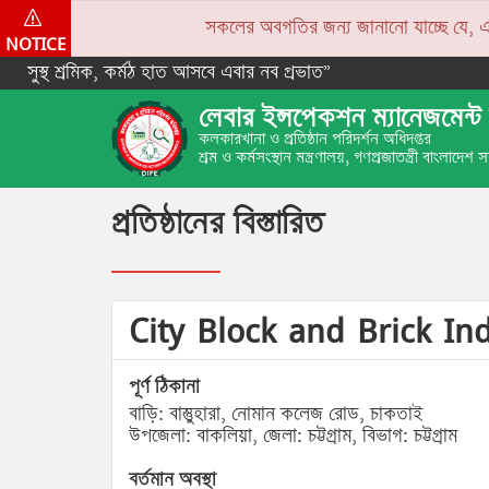
সকলের অবগতির জন্য জানানো যাচ্ছে যে, একপে
NOTICE
সুস্থ শ্রমিক, কর্মঠ হাত আসবে এবার নব প্রভাত”
লেবার ইন্সপেকশন ম্যানেজমেন্ট 
কলকারখানা ও প্রতিষ্ঠান পরিদর্শন অধিদপ্তর
শ্রম ও কর্মসংস্থান মন্ত্রণালয়, গণপ্রজাতন্ত্রী বাংলাদেশ
প্রতিষ্ঠানের বিস্তারিত
City Block and Brick In
পূর্ণ ঠিকানা
বাড়ি: বাস্তুুহারা, নোমান কলেজ রোড, চাকতাই
উপজেলা: বাকলিয়া, জেলা: চট্টগ্রাম, বিভাগ: চট্টগ্রাম
বর্তমান অবস্থা