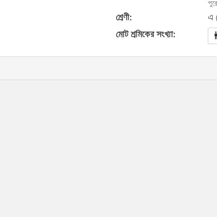
পুর
শ্রেণী:
এ 
মোট শ্রমিকের সংখ্যা: