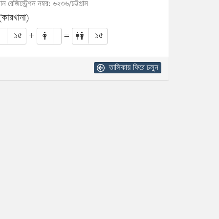
োন রেজিস্ট্রেশন নম্বর: ৬২৩৬/চট্টগ্রাম
(কারখানা)
১৫
+
=
১৫
তালিকায় ফিরে চলুন