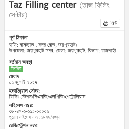
Taz Filling center
(তাজ ফিলিং
সেন্টার)
প্রিন্ট
পূর্ণ ঠিকানা
বাড়ি: বাসষ্ট্যান্ড , সদর রোড, জয়পুরহাট।
উপজেলা: জয়পুরহাট সদর, জেলা: জয়পুরহাট, বিভাগ: রাজশাহী
বর্তমান অবস্থা
নিবন্ধিত
মেয়াদ
০১ জুলাই ২০২৭
ইন্ডাস্ট্রিয়াল সেক্টর:
ফিলিং স্টেশন/সিএনজি/এলপিজি/পেট্রোলিয়াম
লাইসেন্স নম্বর:
৩৮-৪৭-১-১১১-০০০০৬
পুরোন লাইসেন্স নম্বর: ১৮৭৯/বগুড়া
রেজিস্ট্রেশন নম্বর: