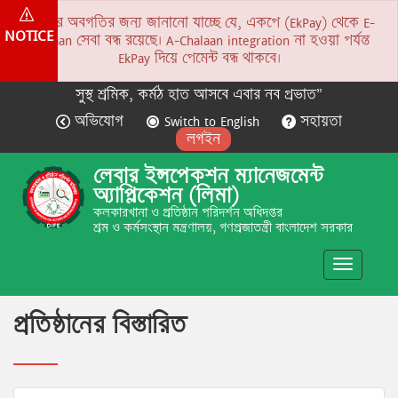
সকলের অবগতির জন্য জানানো যাচ্ছে যে, একপে (EkPay) থেকে E-
NOTICE
Chalaan সেবা বন্ধ রয়েছে। A-Chalaan integration না হওয়া পর্যন্ত
EkPay দিয়ে পেমেন্ট বন্ধ থাকবে।
সুস্থ শ্রমিক, কর্মঠ হাত আসবে এবার নব প্রভাত”
অভিযোগ
Switch to English
সহায়তা
লগইন
লেবার ইন্সপেকশন ম্যানেজমেন্ট
অ্যাপ্লিকেশন (লিমা)
কলকারখানা ও প্রতিষ্ঠান পরিদর্শন অধিদপ্তর
শ্রম ও কর্মসংস্থান মন্ত্রণালয়, গণপ্রজাতন্ত্রী বাংলাদেশ সরকার
Toggle
navigatio
প্রতিষ্ঠানের বিস্তারিত