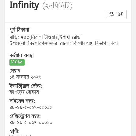
Infinity
(ইনফিনিটি)
প্রিন্ট
পূর্ণ ঠিকানা
বাড়ি: ৭৪৩,নিরালা টাওয়ার,ঈশাখা রোড
উপজেলা: কিশোরগঞ্জ সদর, জেলা: কিশোরগঞ্জ, বিভাগ: ঢাকা
বর্তমান অবস্থা
নিবন্ধিত
মেয়াদ
১৪ নভেম্বর ২০২৬
ইন্ডাস্ট্রিয়াল সেক্টর:
কাপড়ের দোকান
লাইসেন্স নম্বর:
৪৮-৪৯-৫-০১৭-০০০১০
রেজিস্ট্রেশন নম্বর:
৪৮-৪৯-৫-০১৭-০০০১০
শ্রেণী: