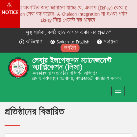
সকলের অবগতির জন্য জানানো যাচ্ছে যে, একপে (EkPay) থেকে E-
NOTICE
Chalaan সেবা বন্ধ রয়েছে। A-Chalaan integration না হওয়া পর্যন্ত
EkPay দিয়ে পেমেন্ট বন্ধ থাকবে।
সুস্থ শ্রমিক, কর্মঠ হাত আসবে এবার নব প্রভাত”
অভিযোগ
Switch to English
সহায়তা
লগইন
লেবার ইন্সপেকশন ম্যানেজমেন্ট
অ্যাপ্লিকেশন (লিমা)
কলকারখানা ও প্রতিষ্ঠান পরিদর্শন অধিদপ্তর
শ্রম ও কর্মসংস্থান মন্ত্রণালয়, গণপ্রজাতন্ত্রী বাংলাদেশ সরকার
Toggle
navigatio
প্রতিষ্ঠানের বিস্তারিত