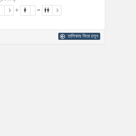
১
+
=
১
তালিকায় ফিরে চলুন