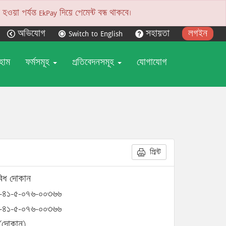
য়া পর্যন্ত EkPay দিয়ে পেমেন্ট বন্ধ থাকবে।
অভিযোগ
Switch to English
সহায়তা
লগইন
হোম
ফর্মসমূহ
প্রতিবেদনসমূহ
যোগাযোগ
প্রিন্ট
বিধ দোকান
-৪১-৫-০৭৬-০০৩৬৬
-৪১-৫-০৭৬-০০৩৬৬
(দোকান)