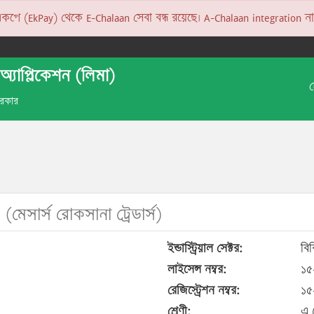
 (EkPay) থেকে E-Chalaan সেবা বন্ধ রয়েছে। A-Chalaan integration না হও
অ্যাপ্লিকেশন (লিমা)
 সরকার
S
(মেসার্স রোকসানা ট্রেডার্স)
ইন্ডাস্ট্রিয়াল সেক্টর:
বি
লাইসেন্স নম্বর:
১৫
রেজিস্ট্রেশন নম্বর:
১৫
শ্রেণী:
এ 