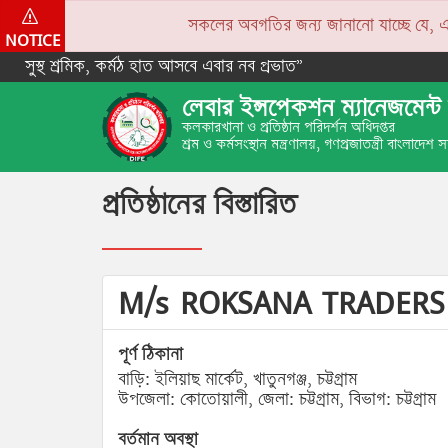
সকলের অবগতির জন্য জানানো যাচ্ছে যে, একপে
NOTICE
সুস্থ শ্রমিক, কর্মঠ হাত আসবে এবার নব প্রভাত”
লেবার ইন্সপেকশন ম্যানেজমেন্ট 
কলকারখানা ও প্রতিষ্ঠান পরিদর্শন অধিদপ্তর
শ্রম ও কর্মসংস্থান মন্ত্রণালয়, গণপ্রজাতন্ত্রী বাংলাদেশ
প্রতিষ্ঠানের বিস্তারিত
M/s ROKSANA TRADER
পূর্ণ ঠিকানা
বাড়ি: ইলিয়াছ মার্কেট, খাতুনগঞ্জ, চট্টগ্রাম
উপজেলা: কোতোয়ালী, জেলা: চট্টগ্রাম, বিভাগ: চট্টগ্রাম
বর্তমান অবস্থা