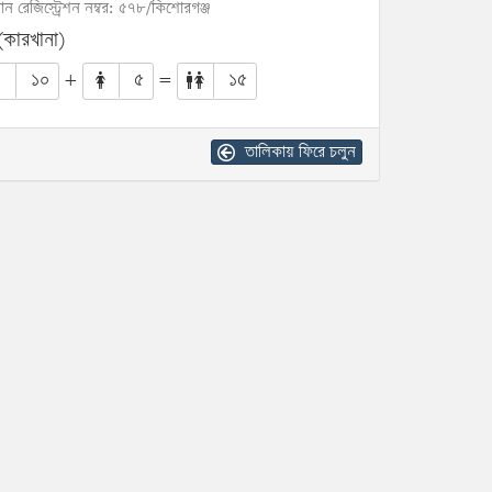
োন রেজিস্ট্রেশন নম্বর: ৫৭৮/কিশোরগঞ্জ
(কারখানা)
১০
+
৫
=
১৫
তালিকায় ফিরে চলুন