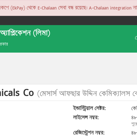
 (EkPay) থেকে E-Chalaan সেবা বন্ধ রয়েছে। A-Chalaan integration না হও
অ্যাপ্লিকেশন (লিমা)
 সরকার
icals Co
(মেসার্স আফছার উদ্দিন কেমিক্যালস 
ইন্ডাস্ট্রিয়াল সেক্টর:
কেম
লাইসেন্স নম্বর:
৪৮
পুর
রেজিস্ট্রেশন নম্বর:
৪৮