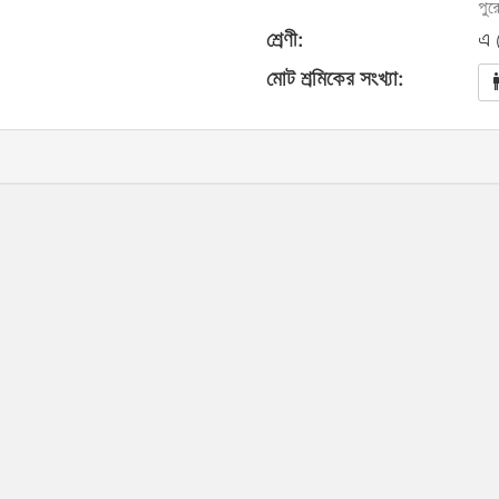
পুর
শ্রেণী:
এ 
মোট শ্রমিকের সংখ্যা: