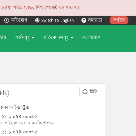
য়া পর্যন্ত EkPay দিয়ে পেমেন্ট বন্ধ থাকবে।
অভিযোগ
Switch to English
সহায়তা
লগইন
হোম
ফর্মসমূহ
প্রতিবেদনসমূহ
যোগাযোগ
কোং)
প্রিন্ট
িক্যাল ইন্ডাষ্ট্রিজ
-১১-১-০৭৪-০০০৩৫
োন লাইসেন্স নম্বর: ৫৭৮/কিশোরগঞ্জ
-১১-১-০৭৪-০০০৩৫