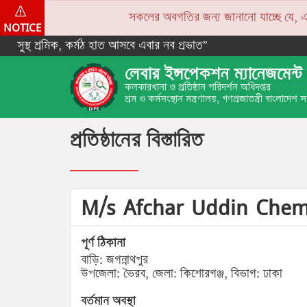
সকলের অবগতির জন্য জানানো যাচ্ছে যে, একপে
NOTICE
সুস্থ শ্রমিক, কর্মঠ হাত আসবে এবার নব প্রভাত”
লেবার ইন্সপেকশন ম্যানেজমেন্ট 
কলকারখানা ও প্রতিষ্ঠান পরিদর্শন অধিদপ্তর
শ্রম ও কর্মসংস্থান মন্ত্রণালয়, গণপ্রজাতন্ত্রী বাংলাদেশ
প্রতিষ্ঠানের বিস্তারিত
M/s Afchar Uddin Chem
পূর্ণ ঠিকানা
বাড়ি: জগন্নাথপুর
উপজেলা: ভৈরব, জেলা: কিশোরগঞ্জ, বিভাগ: ঢাকা
বর্তমান অবস্থা