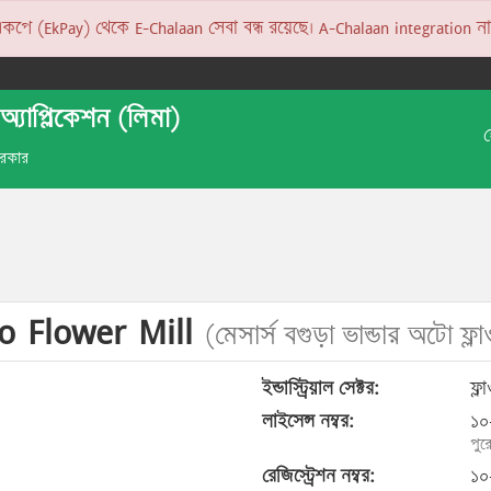
 (EkPay) থেকে E-Chalaan সেবা বন্ধ রয়েছে। A-Chalaan integration না হও
অ্যাপ্লিকেশন (লিমা)
 সরকার
o Flower Mill
(মেসার্স বগুড়া ভান্ডার অটো ফ্
ইন্ডাস্ট্রিয়াল সেক্টর:
ফ্ল
লাইসেন্স নম্বর:
১০
পুর
রেজিস্ট্রেশন নম্বর:
১০