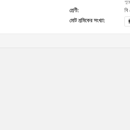
পুর
শ্রেণী:
বি
মোট শ্রমিকের সংখ্যা: