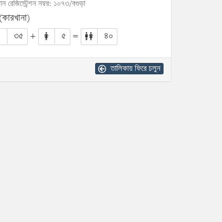
োন রেজিস্ট্রেশন নম্বর: ১০৭৩/বগুড়া
 (কারখানা)
৩৫
+
৫
=
৪০
তালিকায় ফিরে চলুন