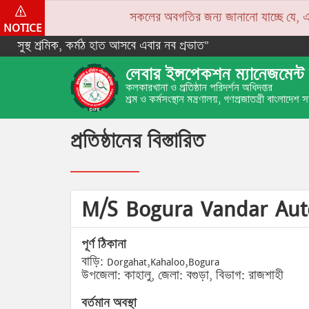
সকলের অবগতির জন্য জানানো যাচ্ছে যে, একপে
NOTICE
সুস্থ শ্রমিক, কর্মঠ হাত আসবে এবার নব প্রভাত”
লেবার ইন্সপেকশন ম্যানেজমেন্ট 
কলকারখানা ও প্রতিষ্ঠান পরিদর্শন অধিদপ্তর
শ্রম ও কর্মসংস্থান মন্ত্রণালয়, গণপ্রজাতন্ত্রী বাংলাদেশ
প্রতিষ্ঠানের বিস্তারিত
M/S Bogura Vandar Aut
পূর্ণ ঠিকানা
বাড়ি: Dorgahat,Kahaloo,Bogura
উপজেলা: কাহালু, জেলা: বগুড়া, বিভাগ: রাজশাহী
বর্তমান অবস্থা