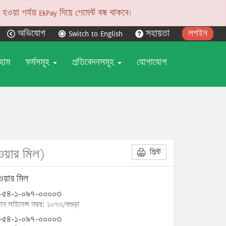
য়া পর্যন্ত EkPay দিয়ে পেমেন্ট বন্ধ থাকবে।
অভিযোগ
Switch to English
সহায়তা
লগইন
হোম
ফর্মসমূহ
প্রতিবেদনসমূহ
যোগাযোগ
লাওয়ার মিল)
প্রিন্ট
াওয়ার মিল
-৫৪-১-০৯৭-০০০০৩
োন লাইসেন্স নম্বর: ১০৭৩/বগুড়া
-৫৪-১-০৯৭-০০০০৩