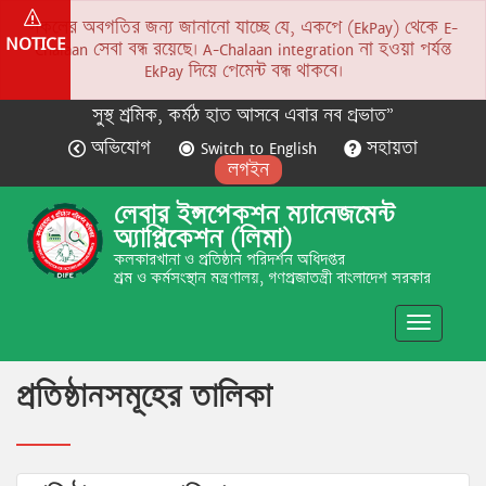
সকলের অবগতির জন্য জানানো যাচ্ছে যে, একপে (EkPay) থেকে E-
NOTICE
Chalaan সেবা বন্ধ রয়েছে। A-Chalaan integration না হওয়া পর্যন্ত
EkPay দিয়ে পেমেন্ট বন্ধ থাকবে।
সুস্থ শ্রমিক, কর্মঠ হাত আসবে এবার নব প্রভাত”
অভিযোগ
Switch to English
সহায়তা
লগইন
লেবার ইন্সপেকশন ম্যানেজমেন্ট
অ্যাপ্লিকেশন (লিমা)
কলকারখানা ও প্রতিষ্ঠান পরিদর্শন অধিদপ্তর
শ্রম ও কর্মসংস্থান মন্ত্রণালয়, গণপ্রজাতন্ত্রী বাংলাদেশ সরকার
Toggle
navigatio
প্রতিষ্ঠানসমূহের তালিকা