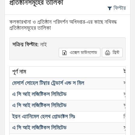
প্রতিষ্ঠানসমূহের তালিকা
ফিল্টার
কলকারখানা ও প্রতিষ্ঠান পরিদর্শন অধিদপ্তর-এর কাছে নথিবদ্ধ
প্রতিষ্ঠানসমূহের তালিকা
সক্রিয় ফিল্টার:
নাই
এক্সেল ডাউনলোড
প্রিন্ট
পূর্ণ নাম
ইন্ডাস্
মেসার্স সোহেল টিম্বার ট্রেডার্স এন্ড স মিল
স’মিল
এ সি আই লজিষ্টিকস লিমিটেড
সুপার
এ সি আই লজিষ্টিকস লিমিটেড
সুপার
ইয়ন এ্যানিমেল হেলথ প্রোডাক্টস লিঃ
বিবিধ
এ সি আই লজিষ্টিকস লিমিটেড
সুপার