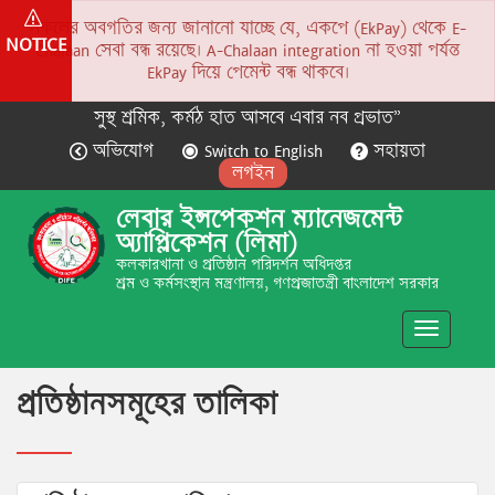
সকলের অবগতির জন্য জানানো যাচ্ছে যে, একপে (EkPay) থেকে E-
NOTICE
Chalaan সেবা বন্ধ রয়েছে। A-Chalaan integration না হওয়া পর্যন্ত
EkPay দিয়ে পেমেন্ট বন্ধ থাকবে।
সুস্থ শ্রমিক, কর্মঠ হাত আসবে এবার নব প্রভাত”
অভিযোগ
Switch to English
সহায়তা
লগইন
লেবার ইন্সপেকশন ম্যানেজমেন্ট
অ্যাপ্লিকেশন (লিমা)
কলকারখানা ও প্রতিষ্ঠান পরিদর্শন অধিদপ্তর
শ্রম ও কর্মসংস্থান মন্ত্রণালয়, গণপ্রজাতন্ত্রী বাংলাদেশ সরকার
Toggle
navigatio
প্রতিষ্ঠানসমূহের তালিকা