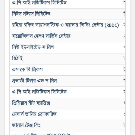
এ সি আই লজিষ্টিকস লিমিটেড
সুপার
নিটল মটরস লিমিটেড
বিবিধ
রহিমা বনিজ ডায়াগনস্টিক ও ক্যান্সার স্কিনিং সেন্টার (RBDC)
ডায়াগ
বায়োজিদ’স হেলথ সার্ভিস সেন্টার
ডায়াগ
নিউ ইউনাইটেড স মিল
স’মিল
মিঠাই
মিস্ট
এস কে বি ব্রিকস
ইটভাটা
প্রভাতী টিম্বার এন্ড স মিল
স’মিল
এ সি আই লজিষ্টিকস লিমিটেড
সুপার
প্রিমিয়াম নীট ফ্যাব্রিক্স
গার্মে
মেসার্স তামিম ক্রোকারিজ
ক্রোক
জামান টেক্স লিঃ
বিবিধ