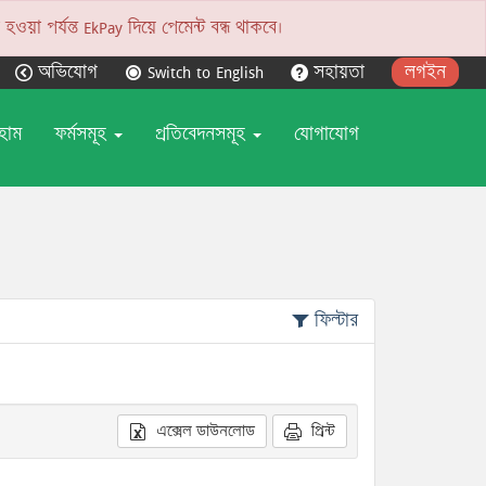
য়া পর্যন্ত EkPay দিয়ে পেমেন্ট বন্ধ থাকবে।
অভিযোগ
Switch to English
সহায়তা
লগইন
হোম
ফর্মসমূহ
প্রতিবেদনসমূহ
যোগাযোগ
ফিল্টার
এক্সেল ডাউনলোড
প্রিন্ট