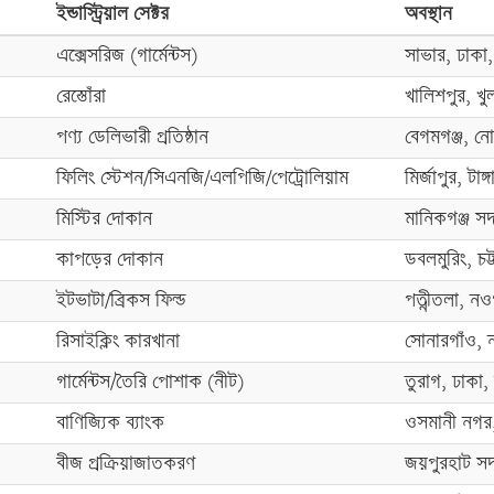
ইন্ডাস্ট্রিয়াল সেক্টর
অবস্থান
এক্সেসরিজ (গার্মেন্টস)
সাভার, ঢাকা,
রেস্তোঁরা
খালিশপুর, খু
পণ্য ডেলিভারী প্রতিষ্ঠান
বেগমগঞ্জ, নোয়
ফিলিং স্টেশন/সিএনজি/এলপিজি/পেট্রোলিয়াম
মির্জাপুর, টাঙ
মিস্টির দোকান
মানিকগঞ্জ সদ
কাপড়ের দোকান
ডবলমুরিং, চট্টগ
ইটভাটা/ব্রিকস ফিল্ড
পত্নীতলা, নও
রিসাইক্লিং কারখানা
সোনারগাঁও, ন
গার্মেন্টস/তৈরি পোশাক (নীট)
তুরাগ, ঢাকা,
বাণিজ্যিক ব্যাংক
ওসমানী নগর,
বীজ প্রক্রিয়াজাতকরণ
জয়পুরহাট স