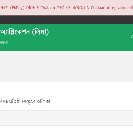
 (EkPay) থেকে E-Chalaan সেবা বন্ধ রয়েছে। A-Chalaan integration না হও
অ্যাপ্লিকেশন (লিমা)
 সরকার
বদ্ধ প্রতিষ্ঠানসমূহের তালিকা