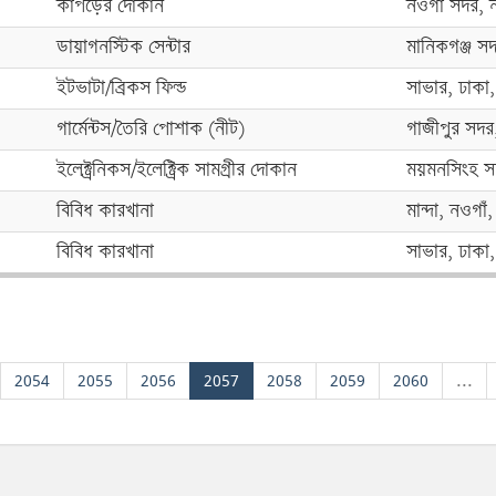
কাপড়ের দোকান
নওগাঁ সদর, 
ডায়াগনস্টিক সেন্টার
মানিকগঞ্জ সদ
ইটভাটা/ব্রিকস ফিল্ড
সাভার, ঢাকা,
গার্মেন্টস/তৈরি পোশাক (নীট)
গাজীপুর সদর,
ইলেক্ট্রনিকস/ইলেক্ট্রিক সামগ্রীর দোকান
ময়মনসিংহ স
বিবিধ কারখানা
মান্দা, নওগাঁ
বিবিধ কারখানা
সাভার, ঢাকা,
2054
2055
2056
2057
2058
2059
2060
...