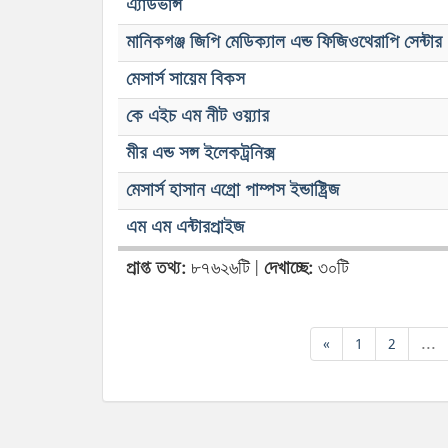
এ্যাডভান্স
মানিকগঞ্জ জিপি মেডিক্যাল এন্ড ফিজিওথেরাপি সেন্টার
মেসার্স সায়েম বিকস
কে এইচ এম নীট ওয়্যার
মীর এন্ড সন্স ইলেকট্রনিক্স
মেসার্স হাসান এগ্রো পাম্পস ইন্ডাষ্ট্রিজ
এম এম এন্টারপ্রাইজ
প্রাপ্ত তথ্য:
৮৭৬২৬টি |
দেখাচ্ছে:
৩০টি
«
1
2
...