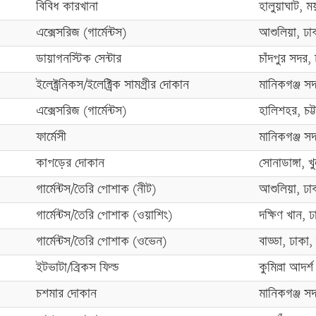
বিবিধ কারখানা
হালুয়াঘাট, 
এক্সেসরিজ (গার্মেন্টস)
আশুলিয়া, ঢা
ডায়াগনস্টিক সেন্টার
চাঁদপুর সদর, চা
ইলেক্ট্রনিকস/ইলেক্ট্রিক সামগ্রীর দোকান
মানিকগঞ্জ সদ
এক্সেসরিজ (গার্মেন্টস)
হালিশহর, চট্টগ্
ফার্মেসী
মানিকগঞ্জ সদ
কাপড়ের দোকান
সোনাডাঙ্গা, খ
গার্মেন্টস/তৈরি পোশাক (নীট)
আশুলিয়া, ঢা
গার্মেন্টস/তৈরি পোশাক (ওয়াশিং)
দক্ষিণ খান, ঢ
গার্মেন্টস/তৈরি পোশাক (ওভেন)
বাড্ডা, ঢাকা,
ইটভাটা/ব্রিকস ফিল্ড
কুমিল্লা আদর্শ 
চশমার দোকান
মানিকগঞ্জ সদ