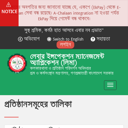
সকলের অবগতির জন্য জানানো যাচ্ছে যে, একপে (EkPay) থেকে E-
NOTICE
Chalaan সেবা বন্ধ রয়েছে। A-Chalaan integration না হওয়া পর্যন্ত
EkPay দিয়ে পেমেন্ট বন্ধ থাকবে।
সুস্থ শ্রমিক, কর্মঠ হাত আসবে এবার নব প্রভাত”
অভিযোগ
Switch to English
সহায়তা
লগইন
লেবার ইন্সপেকশন ম্যানেজমেন্ট
অ্যাপ্লিকেশন (লিমা)
কলকারখানা ও প্রতিষ্ঠান পরিদর্শন অধিদপ্তর
শ্রম ও কর্মসংস্থান মন্ত্রণালয়, গণপ্রজাতন্ত্রী বাংলাদেশ সরকার
Toggle
navigatio
প্রতিষ্ঠানসমূহের তালিকা