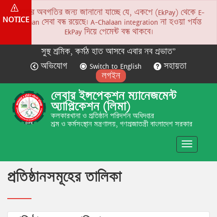
সকলের অবগতির জন্য জানানো যাচ্ছে যে, একপে (EkPay) থেকে E-
NOTICE
Chalaan সেবা বন্ধ রয়েছে। A-Chalaan integration না হওয়া পর্যন্ত
EkPay দিয়ে পেমেন্ট বন্ধ থাকবে।
সুস্থ শ্রমিক, কর্মঠ হাত আসবে এবার নব প্রভাত”
অভিযোগ
Switch to English
সহায়তা
লগইন
লেবার ইন্সপেকশন ম্যানেজমেন্ট
অ্যাপ্লিকেশন (লিমা)
কলকারখানা ও প্রতিষ্ঠান পরিদর্শন অধিদপ্তর
শ্রম ও কর্মসংস্থান মন্ত্রণালয়, গণপ্রজাতন্ত্রী বাংলাদেশ সরকার
Toggle
navigatio
প্রতিষ্ঠানসমূহের তালিকা