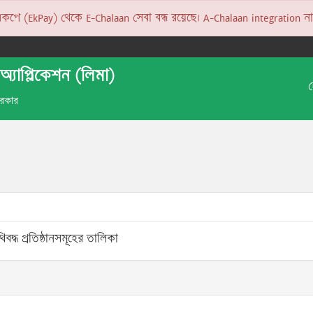
 (EkPay) থেকে E-Chalaan সেবা বন্ধ রয়েছে। A-Chalaan integration না হও
অ্যাপ্লিকেশন (লিমা)
 সরকার
বদ্ধ প্রতিষ্ঠানসমূহের তালিকা