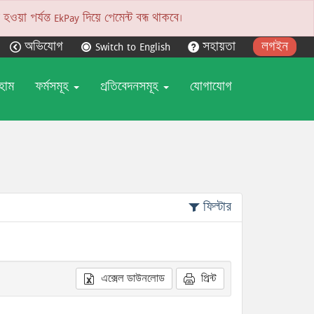
য়া পর্যন্ত EkPay দিয়ে পেমেন্ট বন্ধ থাকবে।
অভিযোগ
Switch to English
সহায়তা
লগইন
হোম
ফর্মসমূহ
প্রতিবেদনসমূহ
যোগাযোগ
ফিল্টার
এক্সেল ডাউনলোড
প্রিন্ট