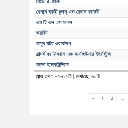
মিডোরি মিউজ
মেসার্স কাজী টুলস্ এন্ড মেটাল ফ্যাক্টরী
এম টি এস এপারেলস
অরবিট
মাসুদ মটর ওয়ার্কসপ
ব্রাদর্স ক্যামিক্যাল এন্ড কনজিউমার ইন্ডাস্ট্রিজ
মমতা ইলেকট্রন্কিস
প্রাপ্ত তথ্য:
৮৭৬২৭টি |
দেখাচ্ছে:
৩০টি
«
1
2
...