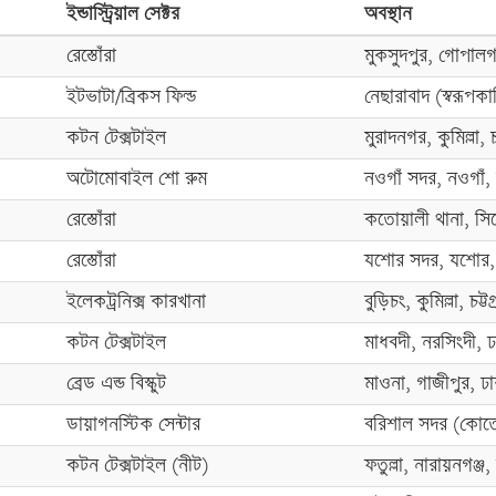
ইন্ডাস্ট্রিয়াল সেক্টর
অবস্থান
রেস্তোঁরা
মুকসুদপুর, গোপালগঞ
ইটভাটা/ব্রিকস ফিল্ড
নেছারাবাদ (স্বরূপক
কটন টেক্সটাইল
মুরাদনগর, কুমিল্লা, চট
অটোমোবাইল শো রুম
নওগাঁ সদর, নওগাঁ,
রেস্তোঁরা
কতোয়ালী থানা, সি
রেস্তোঁরা
যশোর সদর, যশোর, 
ইলেকট্রনিক্স কারখানা
বুড়িচং, কুমিল্লা, চট্টগ
কটন টেক্সটাইল
মাধবদী, নরসিংদী, 
ব্রেড এন্ড বিস্কুট
মাওনা, গাজীপুর, ঢ
ডায়াগনস্টিক সেন্টার
বরিশাল সদর (কোতো
কটন টেক্সটাইল (নীট)
ফতুল্লা, নারায়নগঞ্জ,