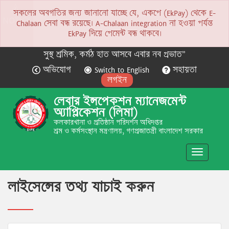
সকলের অবগতির জন্য জানানো যাচ্ছে যে, একপে (EkPay) থেকে E-
NOTICE
Chalaan সেবা বন্ধ রয়েছে। A-Chalaan integration না হওয়া পর্যন্ত
EkPay দিয়ে পেমেন্ট বন্ধ থাকবে।
সুস্থ শ্রমিক, কর্মঠ হাত আসবে এবার নব প্রভাত”
অভিযোগ
Switch to English
সহায়তা
লগইন
লেবার ইন্সপেকশন ম্যানেজমেন্ট
অ্যাপ্লিকেশন (লিমা)
কলকারখানা ও প্রতিষ্ঠান পরিদর্শন অধিদপ্তর
শ্রম ও কর্মসংস্থান মন্ত্রণালয়, গণপ্রজাতন্ত্রী বাংলাদেশ সরকার
Toggle
navigatio
লাইসেন্সের তথ্য যাচাই করুন