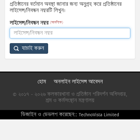
প্রতিষ্ঠানের বর্তমান অবস্থা জানার জন্য অনুগ্রহ করে প্রতিষ্ঠানের
লাইসেন্স/নিবন্ধন নম্বরটি লিখুন।
লাইসেন্স/নিবন্ধন নম্বর
(আবশ্যিক)
যাচাই করুন
হোম
অনলাইন লাইসেন্স আবেদন
© ২০১৭ - ২০২৬ কলকারখানা ও প্রতিষ্ঠান পরিদর্শন অধিদপ্তর,
শ্রম ও কর্মসংস্থান মন্ত্রণালয়
ডিজাইন ও ডেভলপ করেছেন::
TechnoVista Limited