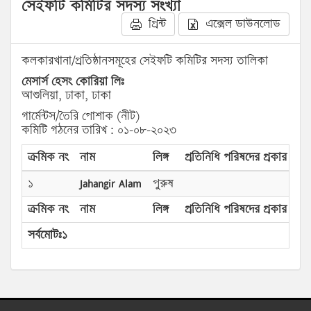
সেইফটি কমিটির সদস্য সংখ্যা
প্রিন্ট
এক্সেল ডাউনলোড
কলকারখানা/প্রতিষ্ঠানসমূহের সেইফটি কমিটির সদস্য তালিকা
মেসার্স হেসং কোরিয়া লিঃ
আশুলিয়া, ঢাকা, ঢাকা
গার্মেন্টস/তৈরি পোশাক (নীট)
কমিটি গঠনের তারিখ : ০১-০৮-২০২৩
ক্রমিক নং
নাম
লিঙ্গ
প্রতিনিধি পরিষদের প্রকার
পদ
১
Jahangir Alam
পুরুষ
সভ
ক্রমিক নং
নাম
লিঙ্গ
প্রতিনিধি পরিষদের প্রকার
পদ
সর্বমোটঃ১