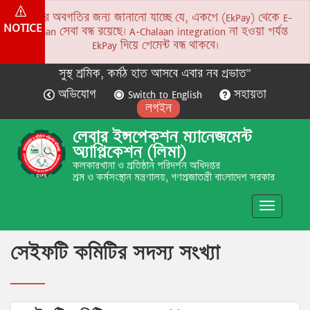
সকলের অবগতির জন্য জানানো যাচ্ছে যে, একপে (EkPay) থেকে E-
NOTICE
Chalaan সেবা বন্ধ রয়েছে। A-Chalaan integration না হওয়া পর্যন্ত
EkPay দিয়ে পেমেন্ট বন্ধ থাকবে।
সুস্থ শ্রমিক, কর্মঠ হাত আসবে এবার নব প্রভাত”
অভিযোগ
Switch to English
সহায়তা
লগইন
লেবার ইন্সপেকশন ম্যানেজমেন্ট
অ্যাপ্লিকেশন (লিমা)
কলকারখানা ও প্রতিষ্ঠান পরিদর্শন অধিদপ্তর
শ্রম ও কর্মসংস্থান মন্ত্রণালয়, গণপ্রজাতন্ত্রী বাংলাদেশ সরকার
Toggle
navigatio
সেইফটি কমিটির সদস্য সংখ্যা