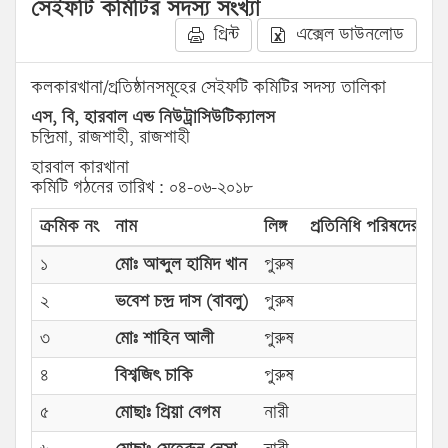
সেইফটি কমিটির সদস্য সংখ্যা
প্রিন্ট
এক্সেল ডাউনলোড
কলকারখানা/প্রতিষ্ঠানসমূহের সেইফটি কমিটির সদস্য তালিকা
এস, বি, হারবাল এন্ড নিউট্রাসিউটিক্যালস
চন্দ্রিমা, রাজশাহী, রাজশাহী
হারবাল কারখানা
কমিটি গঠনের তারিখ : ০৪-০৬-২০১৮
ক্রমিক নং
নাম
লিঙ্গ
প্রতিনিধি পরিষদের প্রক
১
মোঃ আব্দুল হামিদ খান
পুরুষ
২
ভবেশ চন্দ্র দাস (বাবলু)
পুরুষ
৩
মোঃ শাহিন আলী
পুরুষ
৪
বিশ্বজিৎ চাকি
পুরুষ
৫
মোছাঃ প্রিয়া বেগম
নারী