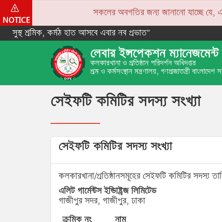
সকলের অবগতির জন্য জানানো যাচ্ছে যে, একপে
NOTICE
সুস্থ শ্রমিক, কর্মঠ হাত আসবে এবার নব প্রভাত”
লেবার ইন্সপেকশন ম্যানেজমেন্ট 
কলকারখানা ও প্রতিষ্ঠান পরিদর্শন অধিদপ্তর
শ্রম ও কর্মসংস্থান মন্ত্রণালয়, গণপ্রজাতন্ত্রী বাংলাদেশ
সেইফটি কমিটির সদস্য সংখ্যা
সেইফটি কমিটির সদস্য সংখ্যা
কলকারখানা/প্রতিষ্ঠানসমূহের সেইফটি কমিটির সদস্য তা
এলিট গার্মেন্টস ইন্ডািষ্ট্রজ লিমিটেড
গাজীপুর সদর, গাজীপুর, ঢাকা
ক্রমিক নং
নাম