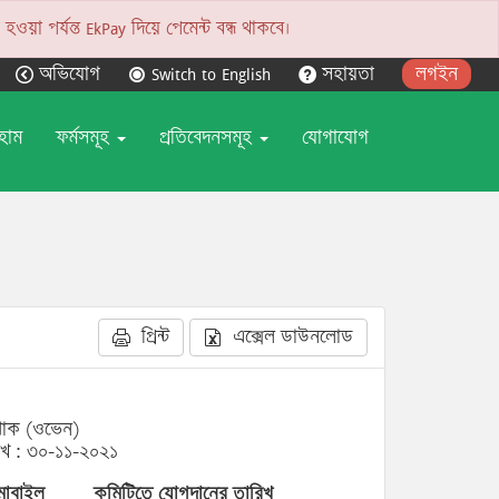
য়া পর্যন্ত EkPay দিয়ে পেমেন্ট বন্ধ থাকবে।
অভিযোগ
Switch to English
সহায়তা
লগইন
হোম
ফর্মসমূহ
প্রতিবেদনসমূহ
যোগাযোগ
প্রিন্ট
এক্সেল ডাউনলোড
োশাক (ওভেন)
িখ : ৩০-১১-২০২১
োবাইল
কমিটিতে যোগদানের তারিখ