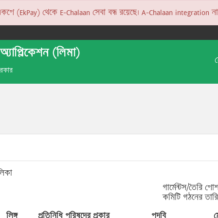
 (EkPay) থেকে E-Chalaan সেবা বন্ধ রয়েছে। A-Chalaan integration না হও
অ্যাপ্লিকেশন (লিমা)
 সরকার
লিকা
গার্মেন্টস/তৈরি প
কমিটি গঠনের তার
লিঙ্গ
প্রতিনিধি পরিষদের প্রকার
পদবি
ম