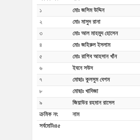
১
মোঃ জসিম উদ্দিন
২
মোঃ মাসুদ রানা
৩
মোঃ আল মাহমুদ হোসেন
৪
মোঃ জহিরুল ইসলাম
৫
মোঃ রাগিব আহসান খাঁন
৬
ইবনে সউদ
৭
মোছাঃ কুলসুম বেগম
৮
মোছাঃ খাদিজা
৯
জিয়াউর রহমান রাসেল
ক্রমিক নং
নাম
সর্বমোটঃ৪৫