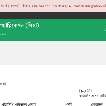
 (EkPay) থেকে E-Chalaan সেবা বন্ধ রয়েছে। A-Chalaan integration না হও
অ্যাপ্লিকেশন (লিমা)
 সরকার
লিকা
রি-রোলিং
কমিটি গঠনের তার
প্রতিনিধি পরিষদের প্রকার
পদবি
মোবাইল