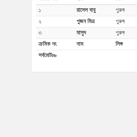
১
রাসেল বাবু
পুরুষ
২
পুজন মিত্র
পুরুষ
৩
মাসুদ
পুরুষ
ক্রমিক নং
নাম
লিঙ্গ
সর্বমোটঃ৬