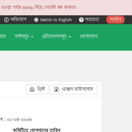
য়া পর্যন্ত EkPay দিয়ে পেমেন্ট বন্ধ থাকবে।
অভিযোগ
Switch to English
সহায়তা
লগইন
হোম
ফর্মসমূহ
প্রতিবেদনসমূহ
যোগাযোগ
প্রিন্ট
এক্সেল ডাউনলোড
িখ : ০১-০৪-২০২৬
কমিটিতে যোগদানের তারিখ