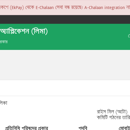
 (EkPay) থেকে E-Chalaan সেবা বন্ধ রয়েছে। A-Chalaan integration না হও
অ্যাপ্লিকেশন (লিমা)
 সরকার
লিকা
রাইস মিল (অটো)
কমিটি গঠনের তার
প্রতিনিধি পরিষদের প্রকার
পদবি
মোবা