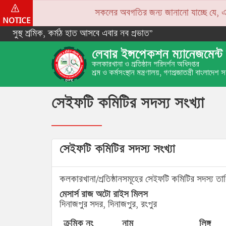
সকলের অবগতির জন্য জানানো যাচ্ছে যে, একপে
NOTICE
সুস্থ শ্রমিক, কর্মঠ হাত আসবে এবার নব প্রভাত”
লেবার ইন্সপেকশন ম্যানেজমেন্ট 
কলকারখানা ও প্রতিষ্ঠান পরিদর্শন অধিদপ্তর
শ্রম ও কর্মসংস্থান মন্ত্রণালয়, গণপ্রজাতন্ত্রী বাংলাদেশ
সেইফটি কমিটির সদস্য সংখ্যা
সেইফটি কমিটির সদস্য সংখ্যা
কলকারখানা/প্রতিষ্ঠানসমূহের সেইফটি কমিটির সদস্য তা
মেসার্স রাজ অটো রাইস মিলস
দিনাজপুর সদর, দিনাজপুর, রংপুর
ক্রমিক নং
নাম
লিঙ্গ