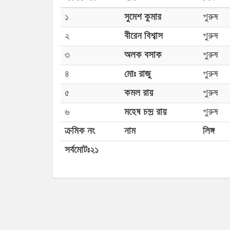
১
সুমেশ কুমার
পুরুষ
২
বীরেন বিশ্বাস
পুরুষ
৩
অলক বসাক
পুরুষ
৪
মোঃ রাজু
পুরুষ
৫
কমল রায়
পুরুষ
৬
মহেষ চন্দ্র রায়
পুরুষ
ক্রমিক নং
নাম
লিঙ্গ
সর্বমোটঃ২১