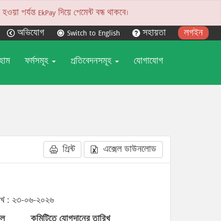
য়া পর্যন্ত EkPay দিয়ে পেমেন্ট বন্ধ থাকবে।
অভিযোগ
Switch to English
সহায়তা
লগইন
হোম
ফর্মসমূহ
প্রতিবেদনসমূহ
যোগাযোগ
প্রিন্ট
এক্সেল ডাউনলোড
িখ : ২৩-০৬-২০২৬
ইল
কমিটিতে যোগদানের তারিখ