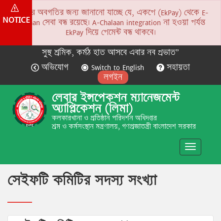
সকলের অবগতির জন্য জানানো যাচ্ছে যে, একপে (EkPay) থেকে E-
NOTICE
Chalaan সেবা বন্ধ রয়েছে। A-Chalaan integration না হওয়া পর্যন্ত
EkPay দিয়ে পেমেন্ট বন্ধ থাকবে।
সুস্থ শ্রমিক, কর্মঠ হাত আসবে এবার নব প্রভাত”
অভিযোগ
Switch to English
সহায়তা
লগইন
লেবার ইন্সপেকশন ম্যানেজমেন্ট
অ্যাপ্লিকেশন (লিমা)
কলকারখানা ও প্রতিষ্ঠান পরিদর্শন অধিদপ্তর
শ্রম ও কর্মসংস্থান মন্ত্রণালয়, গণপ্রজাতন্ত্রী বাংলাদেশ সরকার
Toggle
navigatio
সেইফটি কমিটির সদস্য সংখ্যা