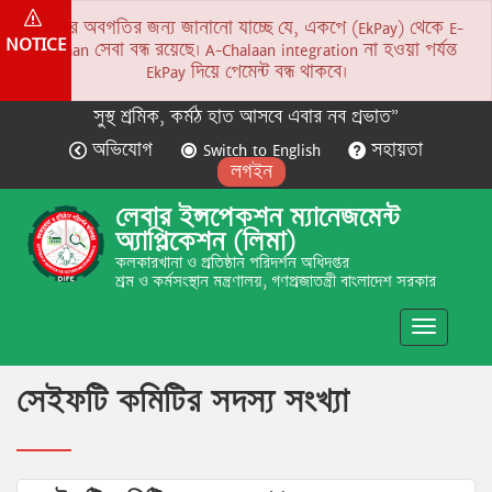
সকলের অবগতির জন্য জানানো যাচ্ছে যে, একপে (EkPay) থেকে E-
NOTICE
Chalaan সেবা বন্ধ রয়েছে। A-Chalaan integration না হওয়া পর্যন্ত
EkPay দিয়ে পেমেন্ট বন্ধ থাকবে।
সুস্থ শ্রমিক, কর্মঠ হাত আসবে এবার নব প্রভাত”
অভিযোগ
Switch to English
সহায়তা
লগইন
লেবার ইন্সপেকশন ম্যানেজমেন্ট
অ্যাপ্লিকেশন (লিমা)
কলকারখানা ও প্রতিষ্ঠান পরিদর্শন অধিদপ্তর
শ্রম ও কর্মসংস্থান মন্ত্রণালয়, গণপ্রজাতন্ত্রী বাংলাদেশ সরকার
Toggle
navigatio
সেইফটি কমিটির সদস্য সংখ্যা