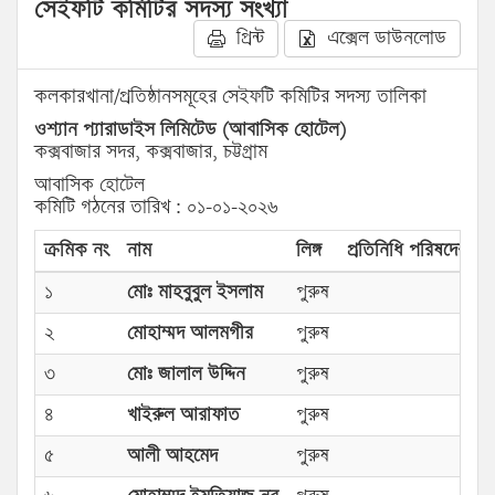
সেইফটি কমিটির সদস্য সংখ্যা
প্রিন্ট
এক্সেল ডাউনলোড
কলকারখানা/প্রতিষ্ঠানসমূহের সেইফটি কমিটির সদস্য তালিকা
ওশ্যান প্যারাডাইস লিমিটেড (আবাসিক হোটেল)
কক্সবাজার সদর, কক্সবাজার, চট্টগ্রাম
আবাসিক হোটেল
কমিটি গঠনের তারিখ : ০১-০১-২০২৬
ক্রমিক নং
নাম
লিঙ্গ
প্রতিনিধি পরিষদের প্র
১
মোঃ মাহবুবুল ইসলাম
পুরুষ
২
মোহাম্মদ আলমগীর
পুরুষ
৩
মোঃ জালাল উদ্দিন
পুরুষ
৪
খাইরুল আরাফাত
পুরুষ
৫
আলী আহমেদ
পুরুষ