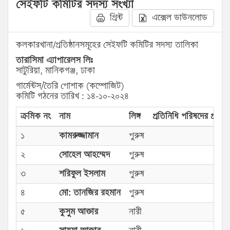
সেইফটি কমিটির সদস্য সংখ্যা
প্রিন্ট
এক্সেল ডাউনলোড
কলকারখানা/প্রতিষ্ঠানসমূহের সেইফটি কমিটির সদস্য তালিকা
তারাসিমা এ্যাপারেলস লিঃ
সাটুরিয়া, মানিকগঞ্জ, ঢাকা
গার্মেন্টস/তৈরি পোশাক (কম্পোজিট)
কমিটি গঠনের তারিখ : ১৪-১০-২০২৪
ক্রমিক নং
নাম
লিঙ্গ
প্রতিনিধি পরিষদের প্রকার
১
কামরুজ্জামান
পুরুষ
২
সোহেল আহম্মেদ
পুরুষ
৩
শরিফুল ইসলাম
পুরুষ
৪
মো: তানজির রহমান
পুরুষ
৫
কুসুম আক্তার
নারী