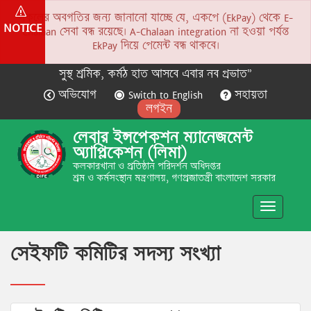
সকলের অবগতির জন্য জানানো যাচ্ছে যে, একপে (EkPay) থেকে E-
NOTICE
Chalaan সেবা বন্ধ রয়েছে। A-Chalaan integration না হওয়া পর্যন্ত
EkPay দিয়ে পেমেন্ট বন্ধ থাকবে।
সুস্থ শ্রমিক, কর্মঠ হাত আসবে এবার নব প্রভাত”
অভিযোগ
Switch to English
সহায়তা
লগইন
লেবার ইন্সপেকশন ম্যানেজমেন্ট
অ্যাপ্লিকেশন (লিমা)
কলকারখানা ও প্রতিষ্ঠান পরিদর্শন অধিদপ্তর
শ্রম ও কর্মসংস্থান মন্ত্রণালয়, গণপ্রজাতন্ত্রী বাংলাদেশ সরকার
Toggle
navigatio
সেইফটি কমিটির সদস্য সংখ্যা