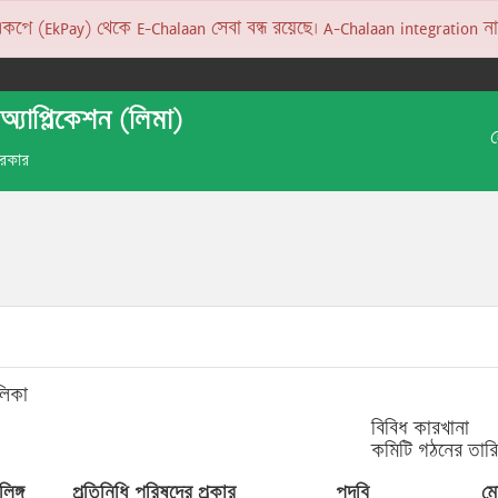
 (EkPay) থেকে E-Chalaan সেবা বন্ধ রয়েছে। A-Chalaan integration না হও
অ্যাপ্লিকেশন (লিমা)
 সরকার
লিকা
বিবিধ কারখানা
কমিটি গঠনের তার
লিঙ্গ
প্রতিনিধি পরিষদের প্রকার
পদবি
ম