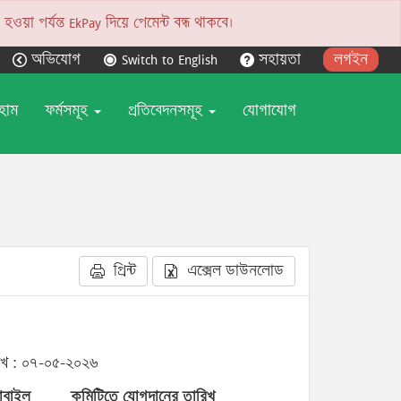
য়া পর্যন্ত EkPay দিয়ে পেমেন্ট বন্ধ থাকবে।
অভিযোগ
Switch to English
সহায়তা
লগইন
হোম
ফর্মসমূহ
প্রতিবেদনসমূহ
যোগাযোগ
প্রিন্ট
এক্সেল ডাউনলোড
িখ : ০৭-০৫-২০২৬
োবাইল
কমিটিতে যোগদানের তারিখ