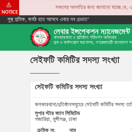
সকলের অবগতির জন্য জানানো যাচ্ছে যে, একপে
NOTICE
সুস্থ শ্রমিক, কর্মঠ হাত আসবে এবার নব প্রভাত”
লেবার ইন্সপেকশন ম্যানেজমেন্ট 
কলকারখানা ও প্রতিষ্ঠান পরিদর্শন অধিদপ্তর
শ্রম ও কর্মসংস্থান মন্ত্রণালয়, গণপ্রজাতন্ত্রী বাংলাদেশ
সেইফটি কমিটির সদস্য সংখ্যা
সেইফটি কমিটির সদস্য সংখ্যা
কলকারখানা/প্রতিষ্ঠানসমূহের সেইফটি কমিটির সদস্য তা
সুপার স্টার ফ্যান লিমিটেড
গজারিয়া, মুন্সীগঞ্জ, ঢাকা
ক্রমিক নং
নাম