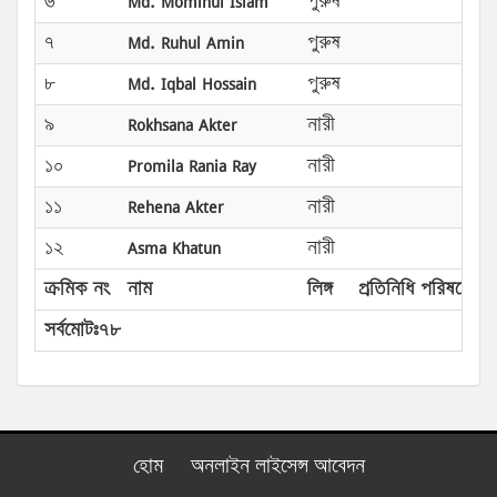
৬
Md. Mominul Islam
পুরুষ
৭
Md. Ruhul Amin
পুরুষ
৮
Md. Iqbal Hossain
পুরুষ
৯
Rokhsana Akter
নারী
১০
Promila Rania Ray
নারী
১১
Rehena Akter
নারী
১২
Asma Khatun
নারী
ক্রমিক নং
নাম
লিঙ্গ
প্রতিনিধি পরিষদের প্
সর্বমোটঃ৭৮
হোম
অনলাইন লাইসেন্স আবেদন