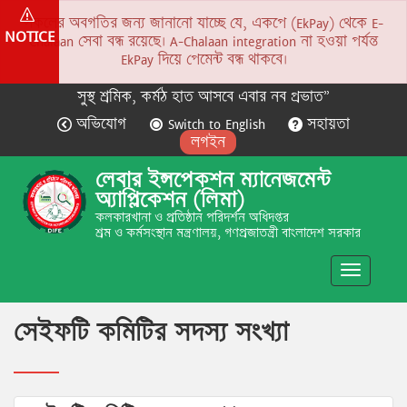
সকলের অবগতির জন্য জানানো যাচ্ছে যে, একপে (EkPay) থেকে E-
NOTICE
Chalaan সেবা বন্ধ রয়েছে। A-Chalaan integration না হওয়া পর্যন্ত
EkPay দিয়ে পেমেন্ট বন্ধ থাকবে।
সুস্থ শ্রমিক, কর্মঠ হাত আসবে এবার নব প্রভাত”
অভিযোগ
Switch to English
সহায়তা
লগইন
লেবার ইন্সপেকশন ম্যানেজমেন্ট
অ্যাপ্লিকেশন (লিমা)
কলকারখানা ও প্রতিষ্ঠান পরিদর্শন অধিদপ্তর
শ্রম ও কর্মসংস্থান মন্ত্রণালয়, গণপ্রজাতন্ত্রী বাংলাদেশ সরকার
Toggle
navigatio
সেইফটি কমিটির সদস্য সংখ্যা