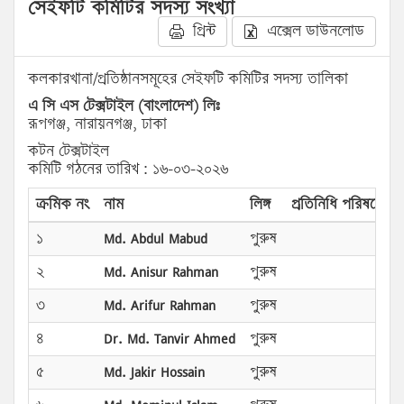
সেইফটি কমিটির সদস্য সংখ্যা
প্রিন্ট
এক্সেল ডাউনলোড
কলকারখানা/প্রতিষ্ঠানসমূহের সেইফটি কমিটির সদস্য তালিকা
এ সি এস টেক্সটাইল (বাংলাদেশ) লিঃ
রূপগঞ্জ, নারায়নগঞ্জ, ঢাকা
কটন টেক্সটাইল
কমিটি গঠনের তারিখ : ১৬-০৩-২০২৬
ক্রমিক নং
নাম
লিঙ্গ
প্রতিনিধি পরিষদের প্
১
Md. Abdul Mabud
পুরুষ
২
Md. Anisur Rahman
পুরুষ
৩
Md. Arifur Rahman
পুরুষ
৪
Dr. Md. Tanvir Ahmed
পুরুষ
৫
Md. Jakir Hossain
পুরুষ