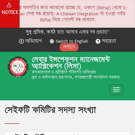
সকলের অবগতির জন্য জানানো যাচ্ছে যে, একপে (EkPay) থেকে E-
NOTICE
Chalaan সেবা বন্ধ রয়েছে। A-Chalaan integration না হওয়া পর্যন্ত
EkPay দিয়ে পেমেন্ট বন্ধ থাকবে।
সুস্থ শ্রমিক, কর্মঠ হাত আসবে এবার নব প্রভাত”
অভিযোগ
Switch to English
সহায়তা
লগইন
লেবার ইন্সপেকশন ম্যানেজমেন্ট
অ্যাপ্লিকেশন (লিমা)
কলকারখানা ও প্রতিষ্ঠান পরিদর্শন অধিদপ্তর
শ্রম ও কর্মসংস্থান মন্ত্রণালয়, গণপ্রজাতন্ত্রী বাংলাদেশ সরকার
Toggle
navigatio
সেইফটি কমিটির সদস্য সংখ্যা