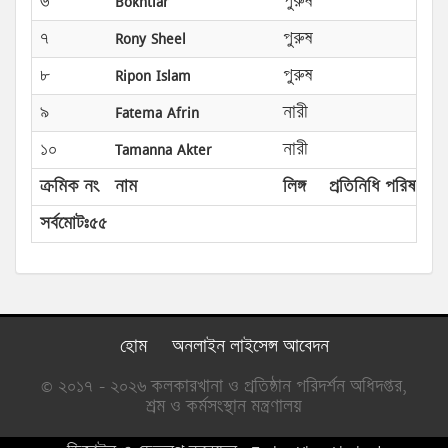
৬
Bokhtiar
পুরুষ
৭
Rony Sheel
পুরুষ
৮
Ripon Islam
পুরুষ
৯
Fatema Afrin
নারী
১০
Tamanna Akter
নারী
ক্রমিক নং
নাম
লিঙ্গ
প্রতিনিধি পরিষদের প
সর্বমোটঃ৫৫
হোম
অনলাইন লাইসেন্স আবেদন
© ২০১৭ - ২০২৬ কলকারখানা ও প্রতিষ্ঠান পরিদর্শন অধিদপ্তর,
শ্রম ও কর্মসংস্থান মন্ত্রণালয়