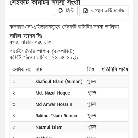
সেইফটি কমিটির সদস্য সংখ্যা
প্রিন্ট
এক্সেল ডাউনলোড
কলকারখানা/প্রতিষ্ঠানসমূহের সেইফটি কমিটির সদস্য তালিকা
লারিজ ফ্যাশন লিঃ
বন্দর, নারায়নগঞ্জ, ঢাকা
গার্মেন্টস/তৈরি পোশাক (কম্পোজিট)
কমিটি গঠনের তারিখ : ১২-০৪-২০২৬
ক্রমিক নং
নাম
লিঙ্গ
প্রতিনিধি পরিষদের প
১
Shafiqul Islam (Sumon)
পুরুষ
২
Md. Nazul Hoque
পুরুষ
৩
Md Anwar Hossain
পুরুষ
৪
Rakibul Islam Ruman
পুরুষ
৫
Nazmul Islam
পুরুষ