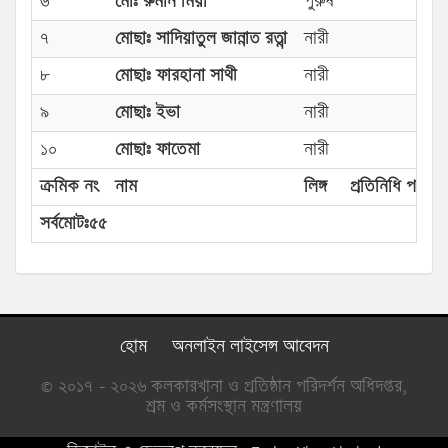
৬
মোঃ রুমান মিয়া
পুরুষ
৭
মোছাঃ সাদিয়াতুল জান্নাত রত্না
নারী
৮
মোছাঃ ফারহানা সাথী
নারী
৯
মোছাঃ ইভা
নারী
১০
মোছাঃ ফাতেমা
নারী
ক্রমিক নং
নাম
লিঙ্গ
প্রতিনিধি পরিষদে
সর্বমোটঃ৫৫
হোম
অনলাইন লাইসেন্স আবেদন
© ২০১৭ - ২০২৬ কলকারখানা ও প্রতিষ্ঠান পরিদর্শন অধিদপ্তর,
শ্রম ও কর্মসংস্থান মন্ত্রণালয়