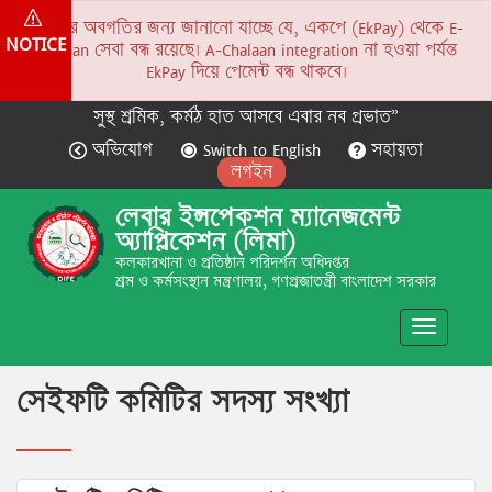
সকলের অবগতির জন্য জানানো যাচ্ছে যে, একপে (EkPay) থেকে E-
NOTICE
Chalaan সেবা বন্ধ রয়েছে। A-Chalaan integration না হওয়া পর্যন্ত
EkPay দিয়ে পেমেন্ট বন্ধ থাকবে।
সুস্থ শ্রমিক, কর্মঠ হাত আসবে এবার নব প্রভাত”
অভিযোগ
Switch to English
সহায়তা
লগইন
লেবার ইন্সপেকশন ম্যানেজমেন্ট
অ্যাপ্লিকেশন (লিমা)
কলকারখানা ও প্রতিষ্ঠান পরিদর্শন অধিদপ্তর
শ্রম ও কর্মসংস্থান মন্ত্রণালয়, গণপ্রজাতন্ত্রী বাংলাদেশ সরকার
Toggle
navigatio
সেইফটি কমিটির সদস্য সংখ্যা