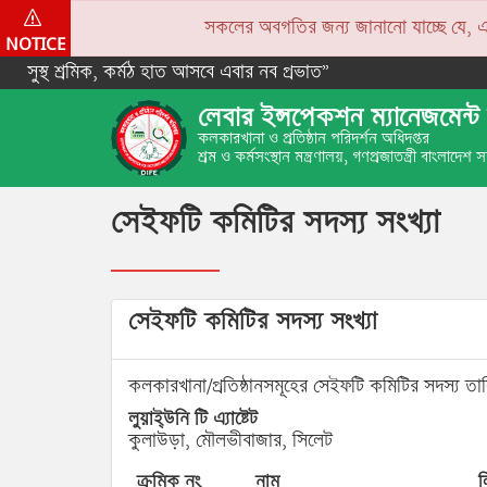
সকলের অবগতির জন্য জানানো যাচ্ছে যে, একপে
NOTICE
সুস্থ শ্রমিক, কর্মঠ হাত আসবে এবার নব প্রভাত”
লেবার ইন্সপেকশন ম্যানেজমেন্ট 
কলকারখানা ও প্রতিষ্ঠান পরিদর্শন অধিদপ্তর
শ্রম ও কর্মসংস্থান মন্ত্রণালয়, গণপ্রজাতন্ত্রী বাংলাদেশ
সেইফটি কমিটির সদস্য সংখ্যা
সেইফটি কমিটির সদস্য সংখ্যা
কলকারখানা/প্রতিষ্ঠানসমূহের সেইফটি কমিটির সদস্য তা
লুয়াই্‌উনি টি এ্যাষ্টেট
কুলাউড়া, মৌলভীবাজার, সিলেট
ক্রমিক নং
নাম
ল