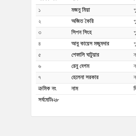
১
মজনু মিয়া
প
২
অজিত কৈরি
প
৩
সিপন সিংহ
প
৪
আবু কায়েস মজুমদার
প
৫
শেফালি ঘাটুয়ার
ন
৬
রেনু বেগম
ন
৭
হেলেনা সরকার
ন
ক্রমিক নং
নাম
ল
সর্বমোটঃ২৮