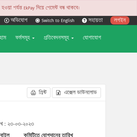
য়া পর্যন্ত EkPay দিয়ে পেমেন্ট বন্ধ থাকবে।
অভিযোগ
Switch to English
সহায়তা
লগইন
হোম
ফর্মসমূহ
প্রতিবেদনসমূহ
যোগাযোগ
প্রিন্ট
এক্সেল ডাউনলোড
িখ : ২৩-০৩-২০২৩
বাইল
কমিটিতে যোগদানের তারিখ