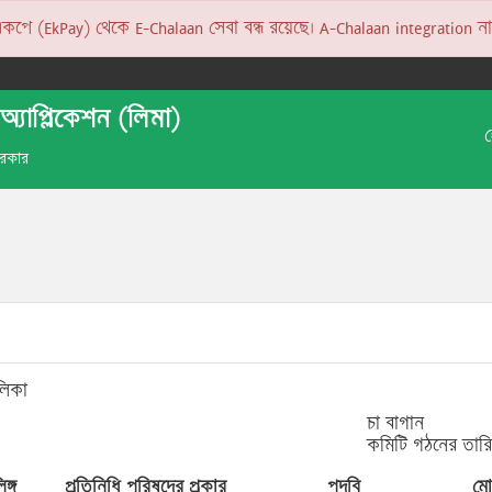
 (EkPay) থেকে E-Chalaan সেবা বন্ধ রয়েছে। A-Chalaan integration না হও
অ্যাপ্লিকেশন (লিমা)
 সরকার
লিকা
চা বাগান
কমিটি গঠনের তার
িঙ্গ
প্রতিনিধি পরিষদের প্রকার
পদবি
মো