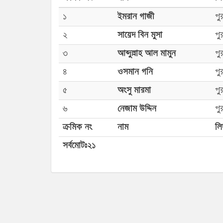
১
ইমরান গাজী
পু
২
সায়েদ বিন মুসা
পু
৩
আব্দুল্লাহ আল মামুন
পু
৪
ওসমান গনি
পু
৫
অংসু মারমা
পু
৬
নেজাম উদ্দিন
পু
ক্রমিক নং
নাম
লিঙ
সর্বমোটঃ২১