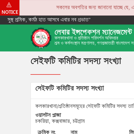
সকলের অবগতির জন্য জানানো যাচ্ছে যে, একপে
NOTICE
সুস্থ শ্রমিক, কর্মঠ হাত আসবে এবার নব প্রভাত”
লেবার ইন্সপেকশন ম্যানেজমেন্ট 
কলকারখানা ও প্রতিষ্ঠান পরিদর্শন অধিদপ্তর
শ্রম ও কর্মসংস্থান মন্ত্রণালয়, গণপ্রজাতন্ত্রী বাংলাদেশ
সেইফটি কমিটির সদস্য সংখ্যা
সেইফটি কমিটির সদস্য সংখ্যা
কলকারখানা/প্রতিষ্ঠানসমূহের সেইফটি কমিটির সদস্য তা
ওয়ালটন প্লাজা
চকরিয়া, কক্সবাজার, চট্টগ্রাম
ক্রমিক নং
নাম
লিঙ