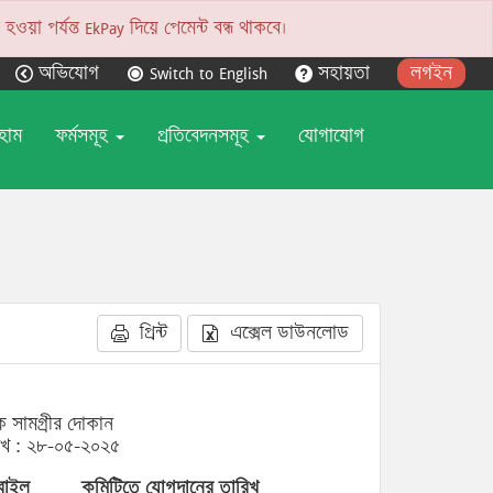
য়া পর্যন্ত EkPay দিয়ে পেমেন্ট বন্ধ থাকবে।
অভিযোগ
Switch to English
সহায়তা
লগইন
হোম
ফর্মসমূহ
প্রতিবেদনসমূহ
যোগাযোগ
প্রিন্ট
এক্সেল ডাউনলোড
্রিক সামগ্রীর দোকান
িখ : ২৮-০৫-২০২৫
বাইল
কমিটিতে যোগদানের তারিখ