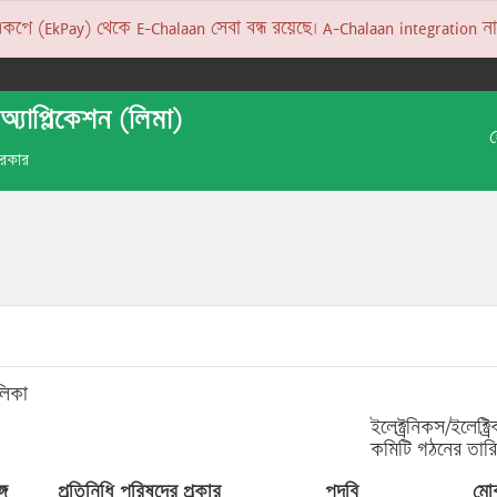
 (EkPay) থেকে E-Chalaan সেবা বন্ধ রয়েছে। A-Chalaan integration না হও
অ্যাপ্লিকেশন (লিমা)
 সরকার
লিকা
ইলেক্ট্রনিকস/ইলেক্ট
কমিটি গঠনের তার
্গ
প্রতিনিধি পরিষদের প্রকার
পদবি
মো