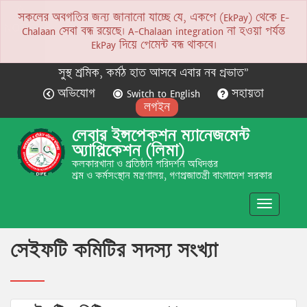
সকলের অবগতির জন্য জানানো যাচ্ছে যে, একপে (EkPay) থেকে E-
NOTICE
Chalaan সেবা বন্ধ রয়েছে। A-Chalaan integration না হওয়া পর্যন্ত
EkPay দিয়ে পেমেন্ট বন্ধ থাকবে।
সুস্থ শ্রমিক, কর্মঠ হাত আসবে এবার নব প্রভাত”
অভিযোগ
Switch to English
সহায়তা
লগইন
লেবার ইন্সপেকশন ম্যানেজমেন্ট
অ্যাপ্লিকেশন (লিমা)
কলকারখানা ও প্রতিষ্ঠান পরিদর্শন অধিদপ্তর
শ্রম ও কর্মসংস্থান মন্ত্রণালয়, গণপ্রজাতন্ত্রী বাংলাদেশ সরকার
Toggle
navigatio
সেইফটি কমিটির সদস্য সংখ্যা