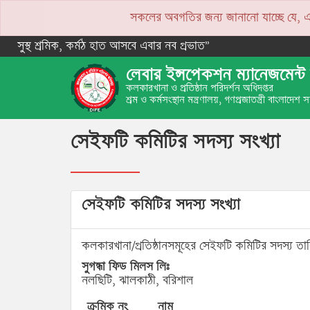
সকলের অবগতির জন্য জানানো যাচ্ছে যে, একপে
NOTICE
সুস্থ শ্রমিক, কর্মঠ হাত আসবে এবার নব প্রভাত”
লেবার ইন্সপেকশন ম্যানেজমেন্ট 
কলকারখানা ও প্রতিষ্ঠান পরিদর্শন অধিদপ্তর
শ্রম ও কর্মসংস্থান মন্ত্রণালয়, গণপ্রজাতন্ত্রী বাংলাদেশ
সেইফটি কমিটির সদস্য সংখ্যা
সেইফটি কমিটির সদস্য সংখ্যা
কলকারখানা/প্রতিষ্ঠানসমূহের সেইফটি কমিটির সদস্য তা
সুগন্ধা ফিড মিলস লিঃ
নলছিটি, ঝালকাঠী, বরিশাল
ক্রমিক নং
নাম