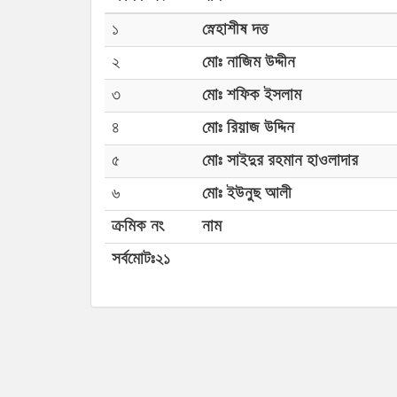
১
স্নেহাশীষ দত্ত
২
মোঃ নাজিম উদ্দীন
৩
মোঃ শফিক ইসলাম
৪
মোঃ রিয়াজ উদ্দিন
৫
মোঃ সাইদুর রহমান হাওলাদার
৬
মোঃ ইউনুছ আলী
ক্রমিক নং
নাম
সর্বমোটঃ২১