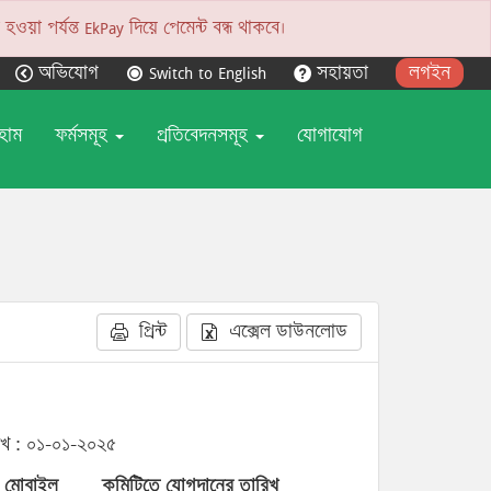
য়া পর্যন্ত EkPay দিয়ে পেমেন্ট বন্ধ থাকবে।
অভিযোগ
Switch to English
সহায়তা
লগইন
হোম
ফর্মসমূহ
প্রতিবেদনসমূহ
যোগাযোগ
প্রিন্ট
এক্সেল ডাউনলোড
িখ : ০১-০১-২০২৫
মোবাইল
কমিটিতে যোগদানের তারিখ