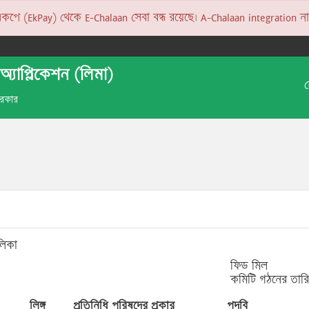
 (EkPay) থেকে E-Chalaan সেবা বন্ধ রয়েছে। A-Chalaan integration না হও
অ্যাপ্লিকেশন (লিমা)
 সরকার
লিকা
ফিড মিল
কমিটি গঠনের তার
লিঙ্গ
প্রতিনিধি পরিষদের প্রকার
পদবি