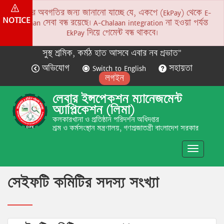
সকলের অবগতির জন্য জানানো যাচ্ছে যে, একপে (EkPay) থেকে E-
NOTICE
Chalaan সেবা বন্ধ রয়েছে। A-Chalaan integration না হওয়া পর্যন্ত
EkPay দিয়ে পেমেন্ট বন্ধ থাকবে।
সুস্থ শ্রমিক, কর্মঠ হাত আসবে এবার নব প্রভাত”
অভিযোগ
Switch to English
সহায়তা
লগইন
লেবার ইন্সপেকশন ম্যানেজমেন্ট
অ্যাপ্লিকেশন (লিমা)
কলকারখানা ও প্রতিষ্ঠান পরিদর্শন অধিদপ্তর
শ্রম ও কর্মসংস্থান মন্ত্রণালয়, গণপ্রজাতন্ত্রী বাংলাদেশ সরকার
Toggle
navigatio
সেইফটি কমিটির সদস্য সংখ্যা