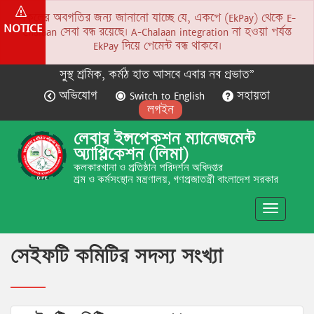
সকলের অবগতির জন্য জানানো যাচ্ছে যে, একপে (EkPay) থেকে E-
NOTICE
Chalaan সেবা বন্ধ রয়েছে। A-Chalaan integration না হওয়া পর্যন্ত
EkPay দিয়ে পেমেন্ট বন্ধ থাকবে।
সুস্থ শ্রমিক, কর্মঠ হাত আসবে এবার নব প্রভাত”
অভিযোগ
Switch to English
সহায়তা
লগইন
লেবার ইন্সপেকশন ম্যানেজমেন্ট
অ্যাপ্লিকেশন (লিমা)
কলকারখানা ও প্রতিষ্ঠান পরিদর্শন অধিদপ্তর
শ্রম ও কর্মসংস্থান মন্ত্রণালয়, গণপ্রজাতন্ত্রী বাংলাদেশ সরকার
Toggle
navigatio
সেইফটি কমিটির সদস্য সংখ্যা