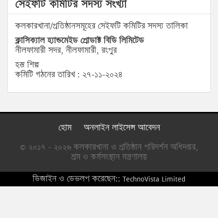
সেইফটি কমিটির সদস্য সংখ্যা
কলকারখানা/প্রতিষ্ঠানসমূহের সেইফটি কমিটির সদস্য তালিকা
ক্লাসিক্যাল হ্যান্ডমেইড প্রোডাক্ট বিডি লিমিটেড
নীলফামারী সদর, নীলফামারী, রংপুর
হস্ত শিল্প
কমিটি গঠনের তারিখ : ২৭-১১-২০২৪
হোম
অনলাইন লাইসেন্স আবেদন
© ২০১৭ - ২০২৬ কলকারখানা ও প্রতিষ্ঠান পরিদর্শন অধিদপ্তর,
শ্রম ও কর্মসংস্থান মন্ত্রণালয়
ডিজাইন ও ডেভলপ করেছেন::
TechnoVista Limited