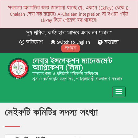
সকলের অবগতির জন্য জানানো যাচ্ছে যে, একপে (EkPay) থেকে E-
NOTICE
Chalaan সেবা বন্ধ রয়েছে। A-Chalaan integration না হওয়া পর্যন্ত
EkPay দিয়ে পেমেন্ট বন্ধ থাকবে।
সুস্থ শ্রমিক, কর্মঠ হাত আসবে এবার নব প্রভাত”
অভিযোগ
Switch to English
সহায়তা
লগইন
লেবার ইন্সপেকশন ম্যানেজমেন্ট
অ্যাপ্লিকেশন (লিমা)
কলকারখানা ও প্রতিষ্ঠান পরিদর্শন অধিদপ্তর
শ্রম ও কর্মসংস্থান মন্ত্রণালয়, গণপ্রজাতন্ত্রী বাংলাদেশ সরকার
Toggle
navigatio
সেইফটি কমিটির সদস্য সংখ্যা