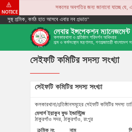
সকলের অবগতির জন্য জানানো যাচ্ছে যে, একপে
NOTICE
সুস্থ শ্রমিক, কর্মঠ হাত আসবে এবার নব প্রভাত”
লেবার ইন্সপেকশন ম্যানেজমেন্ট 
কলকারখানা ও প্রতিষ্ঠান পরিদর্শন অধিদপ্তর
শ্রম ও কর্মসংস্থান মন্ত্রণালয়, গণপ্রজাতন্ত্রী বাংলাদেশ
সেইফটি কমিটির সদস্য সংখ্যা
সেইফটি কমিটির সদস্য সংখ্যা
কলকারখানা/প্রতিষ্ঠানসমূহের সেইফটি কমিটির সদস্য তা
মেসার্স ইয়াকুব ফুড ইন্ডাস্ট্রিজ
ঠাকুরগাঁও সদর, ঠাকুরগাঁও, রংপুর
ক্রমিক নং
নাম
লি