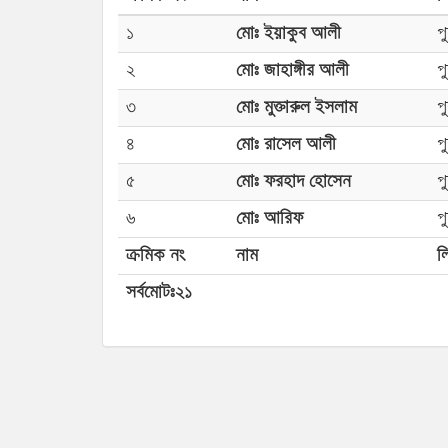
১
মোঃ ইয়াকুব আলী
প
২
মোঃ জাহাঙ্গীর আলী
প
৩
মোঃ মুক্তারুল ইসলাম
প
৪
মোঃ রাসেল আলী
প
৫
মোঃ ফরহাদ হোসেন
প
৬
মোঃ আরিফ
প
ক্রমিক নং
নাম
লি
সর্বমোটঃ২১