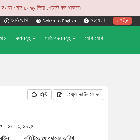
য়া পর্যন্ত EkPay দিয়ে পেমেন্ট বন্ধ থাকবে।
অভিযোগ
Switch to English
সহায়তা
লগইন
হোম
ফর্মসমূহ
প্রতিবেদনসমূহ
যোগাযোগ
প্রিন্ট
এক্সেল ডাউনলোড
িখ : ২৩-১২-২০২৪
বাইল
কমিটিতে যোগদানের তারিখ