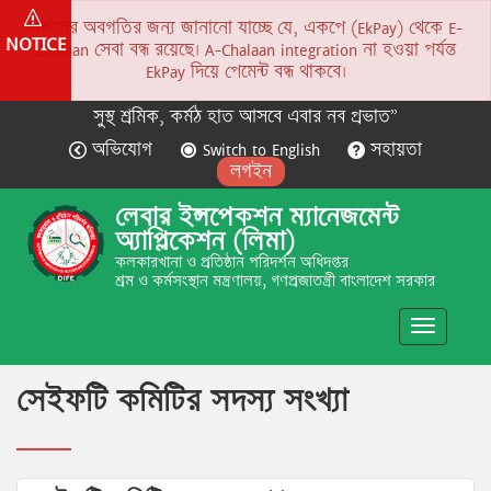
সকলের অবগতির জন্য জানানো যাচ্ছে যে, একপে (EkPay) থেকে E-
NOTICE
Chalaan সেবা বন্ধ রয়েছে। A-Chalaan integration না হওয়া পর্যন্ত
EkPay দিয়ে পেমেন্ট বন্ধ থাকবে।
সুস্থ শ্রমিক, কর্মঠ হাত আসবে এবার নব প্রভাত”
অভিযোগ
Switch to English
সহায়তা
লগইন
লেবার ইন্সপেকশন ম্যানেজমেন্ট
অ্যাপ্লিকেশন (লিমা)
কলকারখানা ও প্রতিষ্ঠান পরিদর্শন অধিদপ্তর
শ্রম ও কর্মসংস্থান মন্ত্রণালয়, গণপ্রজাতন্ত্রী বাংলাদেশ সরকার
Toggle
navigatio
সেইফটি কমিটির সদস্য সংখ্যা