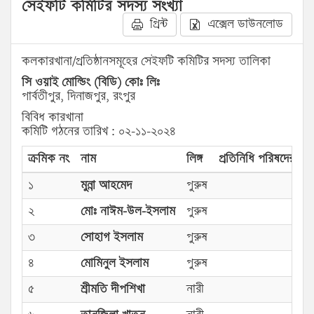
সেইফটি কমিটির সদস্য সংখ্যা
প্রিন্ট
এক্সেল ডাউনলোড
কলকারখানা/প্রতিষ্ঠানসমূহের সেইফটি কমিটির সদস্য তালিকা
সি ওয়াই মোল্ডিং (বিডি) কোঃ লিঃ
পার্বতীপুর, দিনাজপুর, রংপুর
বিবিধ কারখানা
কমিটি গঠনের তারিখ : ০২-১১-২০২৪
ক্রমিক নং
নাম
লিঙ্গ
প্রতিনিধি পরিষদের প্রক
১
মুন্না আহমেদ
পুরুষ
২
মোঃ নাঈম-উল-ইসলাম
পুরুষ
৩
সোহাগ ইসলাম
পুরুষ
৪
মোমিনুল ইসলাম
পুরুষ
৫
শ্রীমতি দীপশিখা
নারী