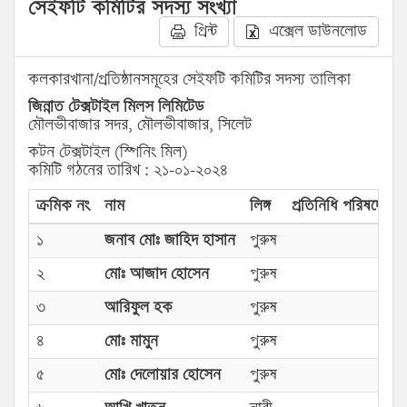
সেইফটি কমিটির সদস্য সংখ্যা
প্রিন্ট
এক্সেল ডাউনলোড
কলকারখানা/প্রতিষ্ঠানসমূহের সেইফটি কমিটির সদস্য তালিকা
জিন্নাত টেক্সটাইল মিলস লিমিটেড
মৌলভীবাজার সদর, মৌলভীবাজার, সিলেট
কটন টেক্সটাইল (স্পিনিং মিল)
কমিটি গঠনের তারিখ : ২১-০১-২০২৪
ক্রমিক নং
নাম
লিঙ্গ
প্রতিনিধি পরিষদের প্
১
জনাব মোঃ জাহিদ হাসান
পুরুষ
২
মোঃ আজাদ হোসেন
পুরুষ
৩
আরিফুল হক
পুরুষ
৪
মোঃ মামুন
পুরুষ
৫
মোঃ দেলোয়ার হোসেন
পুরুষ