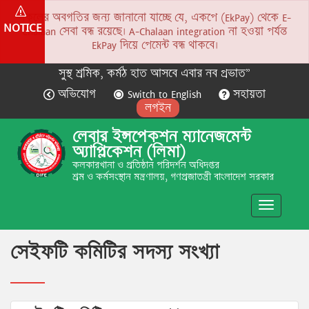
সকলের অবগতির জন্য জানানো যাচ্ছে যে, একপে (EkPay) থেকে E-
NOTICE
Chalaan সেবা বন্ধ রয়েছে। A-Chalaan integration না হওয়া পর্যন্ত
EkPay দিয়ে পেমেন্ট বন্ধ থাকবে।
সুস্থ শ্রমিক, কর্মঠ হাত আসবে এবার নব প্রভাত”
অভিযোগ
Switch to English
সহায়তা
লগইন
লেবার ইন্সপেকশন ম্যানেজমেন্ট
অ্যাপ্লিকেশন (লিমা)
কলকারখানা ও প্রতিষ্ঠান পরিদর্শন অধিদপ্তর
শ্রম ও কর্মসংস্থান মন্ত্রণালয়, গণপ্রজাতন্ত্রী বাংলাদেশ সরকার
Toggle
navigatio
সেইফটি কমিটির সদস্য সংখ্যা