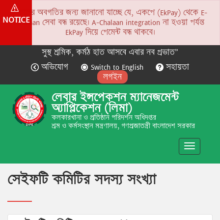
সকলের অবগতির জন্য জানানো যাচ্ছে যে, একপে (EkPay) থেকে E-
NOTICE
Chalaan সেবা বন্ধ রয়েছে। A-Chalaan integration না হওয়া পর্যন্ত
EkPay দিয়ে পেমেন্ট বন্ধ থাকবে।
সুস্থ শ্রমিক, কর্মঠ হাত আসবে এবার নব প্রভাত”
অভিযোগ
Switch to English
সহায়তা
লগইন
লেবার ইন্সপেকশন ম্যানেজমেন্ট
অ্যাপ্লিকেশন (লিমা)
কলকারখানা ও প্রতিষ্ঠান পরিদর্শন অধিদপ্তর
শ্রম ও কর্মসংস্থান মন্ত্রণালয়, গণপ্রজাতন্ত্রী বাংলাদেশ সরকার
Toggle
navigatio
সেইফটি কমিটির সদস্য সংখ্যা