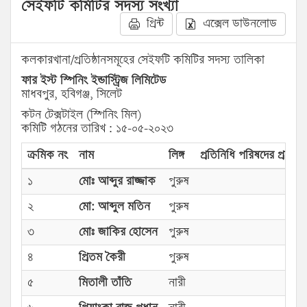
সেইফটি কমিটির সদস্য সংখ্যা
প্রিন্ট
এক্সেল ডাউনলোড
কলকারখানা/প্রতিষ্ঠানসমূহের সেইফটি কমিটির সদস্য তালিকা
ফার ইস্ট স্পিনিং ইন্ডাস্ট্রিজ লিমিটেড
মাধবপুর, হবিগঞ্জ, সিলেট
কটন টেক্সটাইল (স্পিনিং মিল)
কমিটি গঠনের তারিখ : ১৫-০৫-২০২৩
ক্রমিক নং
নাম
লিঙ্গ
প্রতিনিধি পরিষদের প্রকার
১
মোঃ ‍আব্দুর রাজ্জাক
পুরুষ
২
মো: আব্দুল মতিন
পুরুষ
৩
মোঃ জাকির হোসেন
পুরুষ
৪
প্রিতম কৈরী
পুরুষ
৫
মিতালী তাঁতি
নারী