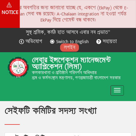
সকলের অবগতির জন্য জানানো যাচ্ছে যে, একপে (EkPay) থেকে E-
NOTICE
Chalaan সেবা বন্ধ রয়েছে। A-Chalaan integration না হওয়া পর্যন্ত
EkPay দিয়ে পেমেন্ট বন্ধ থাকবে।
সুস্থ শ্রমিক, কর্মঠ হাত আসবে এবার নব প্রভাত”
অভিযোগ
Switch to English
সহায়তা
লগইন
লেবার ইন্সপেকশন ম্যানেজমেন্ট
অ্যাপ্লিকেশন (লিমা)
কলকারখানা ও প্রতিষ্ঠান পরিদর্শন অধিদপ্তর
শ্রম ও কর্মসংস্থান মন্ত্রণালয়, গণপ্রজাতন্ত্রী বাংলাদেশ সরকার
Toggle
navigatio
সেইফটি কমিটির সদস্য সংখ্যা