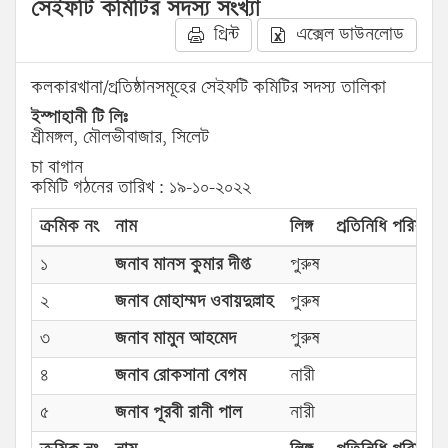
সেইফটি কমিটির সদস্য সংখ্যা
প্রিন্ট
এক্সেল ডাউনলোড
কলকারখানা/প্রতিষ্ঠানসমূহের সেইফটি কমিটির সদস্য তালিকা
ইস্পাহানী টি লিঃ
শ্রীমঙ্গল, মৌলভীবাজার, সিলেট
চা বাগান
কমিটি গঠনের তারিখ : ১৯-১০-২০২২
ক্রমিক নং
নাম
লিঙ্গ
প্রতিনিধি পরিষদের 
১
জনাব মানস কুমার দীপ্ত
পুরুষ
২
জনাব মোহাম্মদ ওবায়দুল্লাহ
পুরুষ
৩
জনাব মামুন আহমেদ
পুরুষ
৪
জনাব রোকসানা বেগম
নারী
৫
জনাব পূরবী রানী পাল
নারী