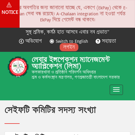
সকলের অবগতির জন্য জানানো যাচ্ছে যে, একপে (EkPay) থেকে E-
NOTICE
Chalaan সেবা বন্ধ রয়েছে। A-Chalaan integration না হওয়া পর্যন্ত
EkPay দিয়ে পেমেন্ট বন্ধ থাকবে।
সুস্থ শ্রমিক, কর্মঠ হাত আসবে এবার নব প্রভাত”
অভিযোগ
Switch to English
সহায়তা
লগইন
লেবার ইন্সপেকশন ম্যানেজমেন্ট
অ্যাপ্লিকেশন (লিমা)
কলকারখানা ও প্রতিষ্ঠান পরিদর্শন অধিদপ্তর
শ্রম ও কর্মসংস্থান মন্ত্রণালয়, গণপ্রজাতন্ত্রী বাংলাদেশ সরকার
Toggle
navigatio
সেইফটি কমিটির সদস্য সংখ্যা