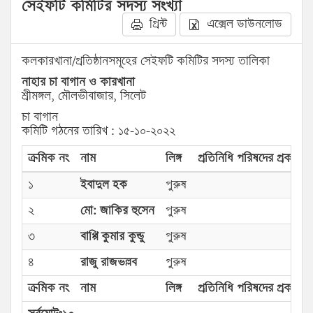
সেইফটি কমিটির সদস্য সংখ্যা
প্রিন্ট
এক্সেল ডাউনলোড
কলকারখানা/প্রতিষ্ঠানসমূহের সেইফটি কমিটির সদস্য তালিকা
নাহার চা বাগান ও কারখানা
শ্রীমঙ্গল, মৌলভীবাজার, সিলেট
চা বাগান
কমিটি গঠনের তারিখ : ১৫-১০-২০২২
ক্রমিক নং
নাম
লিঙ্গ
প্রতিনিধি পরিষদের প্রকার
১
ইবাদুল হক
পুরুষ
২
মো: জাকির হুসেন
পুরুষ
৩
বাপ্পি কুমার কুন্ডু
পুরুষ
৪
রাজু রাজভল্লব
পুরুষ
ক্রমিক নং
নাম
লিঙ্গ
প্রতিনিধি পরিষদের প্রকার