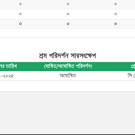
০
০
০
০
০
০
০
০
০
শ্রম পরিদর্শন সারসংক্ষেপ
নের তারিখ
ঘোষিত/অঘোষিত পরিদর্শন?
গ্
৭-২০২৫
অঘোষিত
সি গ