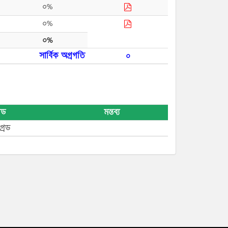
০%
০%
০%
সার্বিক অগ্রগতি
০
রেড
মন্তব্য
্রেড