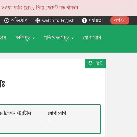
য়া পর্যন্ত EkPay দিয়ে পেমেন্ট বন্ধ থাকবে।
অভিযোগ
Switch to English
সহায়তা
লগইন
হোম
ফর্মসমূহ
প্রতিবেদনসমূহ
যোগাযোগ
প্রিন্ট
িঃ
যালেশন স্ট্যাটাস
যোগাযোগ
-