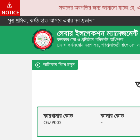
সকলের অবগতির জন্য জানানো যাচ্ছে যে, একপে
NOTICE
সুস্থ শ্রমিক, কর্মঠ হাত আসবে এবার নব প্রভাত”
লেবার ইন্সপেকশন ম্যানেজমেন্ট 
কলকারখানা ও প্রতিষ্ঠান পরিদর্শন অধিদপ্তর
শ্রম ও কর্মসংস্থান মন্ত্রণালয়, গণপ্রজাতন্ত্রী বাংলাদেশ
তালিকায় ফিরে চলুন
অ
কারখানার কোড
কালার কোড
CGZP003
-