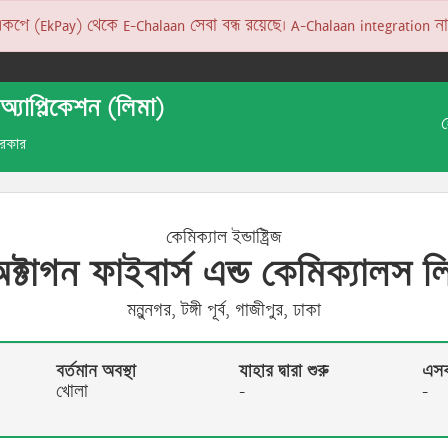
 (EkPay) থেকে E-Chalaan সেবা বন্ধ রয়েছে। A-Chalaan integration না হও
অ্যাপ্লিকেশন (লিমা)
 সরকার
কেমিক্যাল ইন্ডাষ্ট্রিজ
ক্টাগন ফাইবার্স এন্ড কেমিক্যালস ল
মন্নুনগর, টঙ্গী পূর্ব, গাজীপুর, ঢাকা
বর্তমান অবস্থা
যাহার দ্বারা শুরু
এসক্
খোলা
-
-