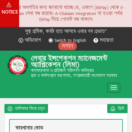
সকলের অবগতির জন্য জানানো যাচ্ছে যে, একপে (EkPay) থেকে E-
NOTICE
Chalaan সেবা বন্ধ রয়েছে। A-Chalaan integration না হওয়া পর্যন্ত
EkPay দিয়ে পেমেন্ট বন্ধ থাকবে।
সুস্থ শ্রমিক, কর্মঠ হাত আসবে এবার নব প্রভাত”
অভিযোগ
Switch to English
সহায়তা
লগইন
লেবার ইন্সপেকশন ম্যানেজমেন্ট
অ্যাপ্লিকেশন (লিমা)
কলকারখানা ও প্রতিষ্ঠান পরিদর্শন অধিদপ্তর
শ্রম ও কর্মসংস্থান মন্ত্রণালয়, গণপ্রজাতন্ত্রী বাংলাদেশ সরকার
Toggle
navigatio
তালিকায় ফিরে চলুন
প্রিন্ট
কারখানার কোড