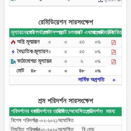
রেমিডিয়েশন সারসংক্ষেপ
মূল্যায়নের ধরণ
মোট পর্যবেক্ষণ
মোট সম্পন্ন
মোট চলমান
মোট এখনো শুরু হয়নি
অগ্রগতি
বিস্তারিত
অগ্নি মূল্যায়ন
২৩
০
০
২৩
০%
বৈদ্যুতিক মূল্যায়ন
২৩
০
০
২৩
০%
কাঠামোগত মূল্যায়ন
২
০
০
২
০%
মোট
৪৮
০
০
৪৮
০%
সার্বিক অগ্রগতি
০
শ্রম পরিদর্শন সারসংক্ষেপ
পরিদর্শনের ধরণ
পরিদর্শনের তারিখ
ঘোষিত/অঘোষিত পরিদর্শন?
গ্রেড
মন্তব্য
বিশেষ পরিদর্শন
২৫-০২-২০২১
অঘোষিত
নিয়মিত পরিদর্শন
২৬-০১-২০২০
অঘোষিত
বি গ্রেড