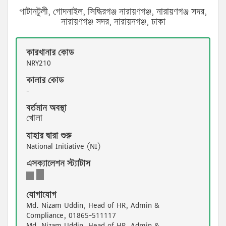
পাটানটুলী, গোদনাইল, সিদ্ধিরগঞ্জ নারায়ণগঞ্জ, নারায়ণগঞ্জ সদর,
নারায়ণগঞ্জ সদর, নারায়নগঞ্জ, ঢাকা
কারখানার কোড
NRY210
কালার কোড
-
বর্তমান অবস্থা
খোলা
যাহার দ্বারা শুরু
National Initiative (NI)
এসক্যালেশন স্ট্যাটাস
Escalation
Escalation
Escalation
Status
Status
Status
2
যোগাযোগ
1
3
Md. Nizam Uddin, Head of HR, Admin &
Compliance, 01865-511117
Md. Nizam Uddin, Head of HR, Admin &